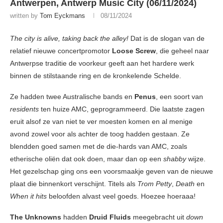
Antwerpen, Antwerp Music City (06/11/2024)
written by
Tom Eyckmans
08/11/2024
The city is alive, taking back the alley!
Dat is de slogan van de
relatief nieuwe concertpromotor
Loose Screw
, die geheel naar
Antwerpse traditie de voorkeur geeft aan het hardere werk
binnen de stilstaande ring en de kronkelende Schelde.
Ze hadden twee Australische bands en
Penus
, een soort van
residents
ten huize AMC, geprogrammeerd. Die laatste zagen
eruit alsof ze van niet te ver moesten komen en al menige
avond zowel voor als achter de toog hadden gestaan. Ze
blendden goed samen met de die-hards van AMC, zoals
etherische oliën dat ook doen, maar dan op een
shabby
wijze.
Het gezelschap ging ons een voorsmaakje geven van de nieuwe
plaat die binnenkort verschijnt. Titels als
Trom Petty
,
Death
en
When it hits
beloofden alvast veel goeds. Hoezee hoeraaa!
The Unknowns
hadden
Druid Fluids
meegebracht uit
down