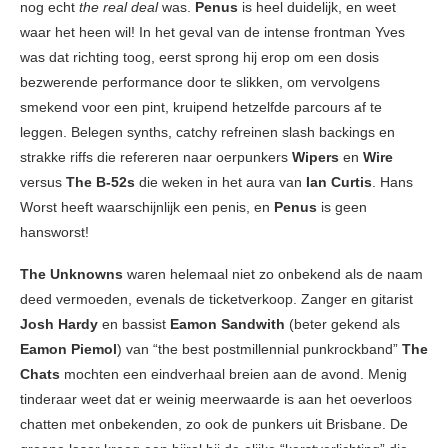
nog echt
the real deal
was.
Penus
is heel duidelijk, en weet
waar het heen wil! In het geval van de intense frontman Yves
was dat richting toog, eerst sprong hij erop om een dosis
bezwerende performance door te slikken, om vervolgens
smekend voor een pint, kruipend hetzelfde parcours af te
leggen. Belegen synths, catchy refreinen slash backings en
strakke riffs die refereren naar oerpunkers
Wipers
en
Wire
versus
The B-52s
die weken in het aura van
Ian Curtis
. Hans
Worst heeft waarschijnlijk een penis, en
Penus
is geen
hansworst!
The Unknowns
waren helemaal niet zo onbekend als de naam
deed vermoeden, evenals de ticketverkoop. Zanger en gitarist
Josh Hardy
en bassist
Eamon Sandwith
(beter gekend als
Eamon Piemol
) van “the best postmillennial punkrockband”
The
Chats
mochten een eindverhaal breien aan de avond. Menig
tinderaar weet dat er weinig meerwaarde is aan het oeverloos
chatten met onbekenden, zo ook de punkers uit Brisbane. De