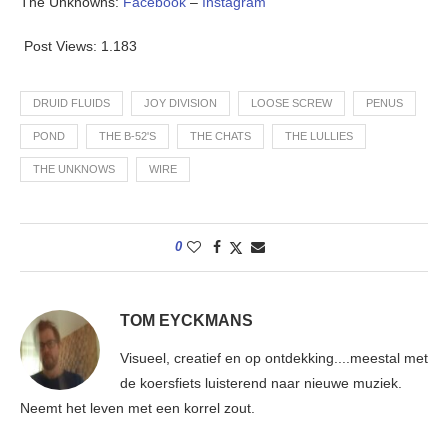
The Unknowns:
Facebook
–
Instagram
Post Views:
1.183
DRUID FLUIDS
JOY DIVISION
LOOSE SCREW
PENUS
POND
THE B-52'S
THE CHATS
THE LULLIES
THE UNKNOWS
WIRE
0
TOM EYCKMANS
Visueel, creatief en op ontdekking....meestal met
de koersfiets luisterend naar nieuwe muziek.
Neemt het leven met een korrel zout.