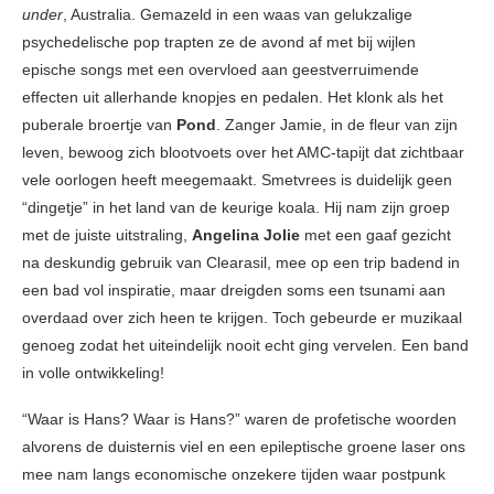
under
, Australia. Gemazeld in een waas van gelukzalige
psychedelische pop trapten ze de avond af met bij wijlen
epische songs met een overvloed aan geestverruimende
effecten uit allerhande knopjes en pedalen. Het klonk als het
puberale broertje van
Pond
. Zanger Jamie, in de fleur van zijn
leven, bewoog zich blootvoets over het AMC-tapijt dat zichtbaar
vele oorlogen heeft meegemaakt. Smetvrees is duidelijk geen
“dingetje” in het land van de keurige koala. Hij nam zijn groep
met de juiste uitstraling,
Angelina Jolie
met een gaaf gezicht
na deskundig gebruik van Clearasil, mee op een trip badend in
een bad vol inspiratie, maar dreigden soms een tsunami aan
overdaad over zich heen te krijgen. Toch gebeurde er muzikaal
genoeg zodat het uiteindelijk nooit echt ging vervelen. Een band
in volle ontwikkeling!
“Waar is Hans? Waar is Hans?” waren de profetische woorden
alvorens de duisternis viel en een epileptische groene laser ons
mee nam langs economische onzekere tijden waar postpunk