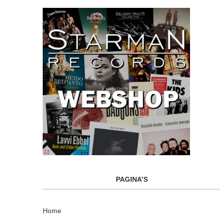
PAGINA’S
Home