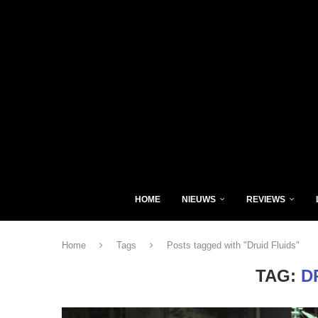
HOME
NIEUWS
REVIEWS
Home
Tags
Posts tagged with "Druid Fluids"
TAG:
D