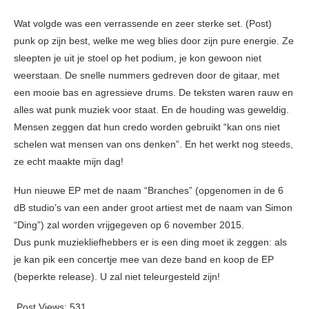
Wat volgde was een verrassende en zeer sterke set. (Post)
punk op zijn best, welke me weg blies door zijn pure energie. Ze
sleepten je uit je stoel op het podium, je kon gewoon niet
weerstaan. De snelle nummers gedreven door de gitaar, met
een mooie bas en agressieve drums. De teksten waren rauw en
alles wat punk muziek voor staat. En de houding was geweldig.
Mensen zeggen dat hun credo worden gebruikt “kan ons niet
schelen wat mensen van ons denken”. En het werkt nog steeds,
ze echt maakte mijn dag!
Hun nieuwe EP met de naam “Branches” (opgenomen in de 6
dB studio’s van een ander groot artiest met de naam van Simon
“Ding”) zal worden vrijgegeven op 6 november 2015.
Dus punk muziekliefhebbers er is een ding moet ik zeggen: als
je kan pik een concertje mee van deze band en koop de EP
(beperkte release). U zal niet teleurgesteld zijn!
Post Views:
531