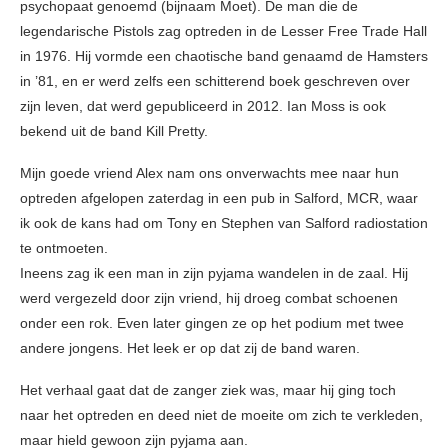
psychopaat genoemd (bijnaam Moet). De man die de
legendarische Pistols zag optreden in de Lesser Free Trade Hall
in 1976. Hij vormde een chaotische band genaamd de Hamsters
in ’81, en er werd zelfs een schitterend boek geschreven over
zijn leven, dat werd gepubliceerd in 2012. Ian Moss is ook
bekend uit de band Kill Pretty.
Mijn goede vriend Alex nam ons onverwachts mee naar hun
optreden afgelopen zaterdag in een pub in Salford, MCR, waar
ik ook de kans had om Tony en Stephen van Salford radiostation
te ontmoeten.
Ineens zag ik een man in zijn pyjama wandelen in de zaal. Hij
werd vergezeld door zijn vriend, hij droeg combat schoenen
onder een rok. Even later gingen ze op het podium met twee
andere jongens. Het leek er op dat zij de band waren.
Het verhaal gaat dat de zanger ziek was, maar hij ging toch
naar het optreden en deed niet de moeite om zich te verkleden,
maar hield gewoon zijn pyjama aan.