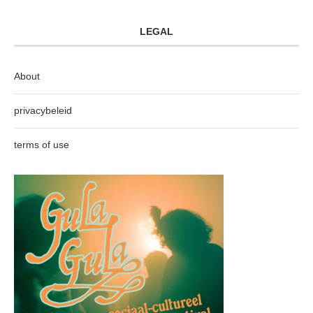
LEGAL
About
privacybeleid
terms of use