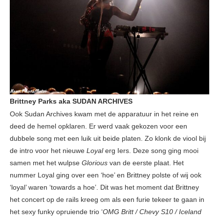
Brittney Parks aka SUDAN ARCHIVES
Ook Sudan Archives kwam met de apparatuur in het reine en
deed de hemel opklaren. Er werd vaak gekozen voor een
dubbele song met een luik uit beide platen. Zo klonk de viool bij
de intro voor het nieuwe
Loyal
erg Iers. Deze song ging mooi
samen met het wulpse
Glorious
van de eerste plaat. Het
nummer Loyal ging over een ‘hoe’ en Brittney polste of wij ook
‘loyal’ waren ‘towards a hoe’. Dit was het moment dat Brittney
het concert op de rails kreeg om als een furie tekeer te gaan in
het sexy funky opruiende trio ‘
OMG Britt / Chevy S10 / Iceland