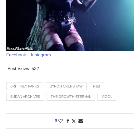
Facebook
–
Instagram
Post Views:
532
BRITTNEY PARKS
BYRON CRENSHAW
R&B
SUDAN ARCHIVES
THE GROWTH ETERNAL
VIOOL
0