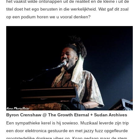
het vaakst wilde ontsnappen uit de realiteit en de kleine i uit de
titel doet het ego berusten in die werkelijkheid. Wat gaf dit zoal
op een podium horen we u vooral denken?
Byron Crenshaw @ The Growth Eternal + Sudan Archives
Een sympathieke kerel is hij sowieso. Muzikaal leverde zijn trip
een door elektronica gestuurde en met jazzy fuzz opgefleurde
grootstedelijke donkere vibes op. Knap gedaan maar de stem