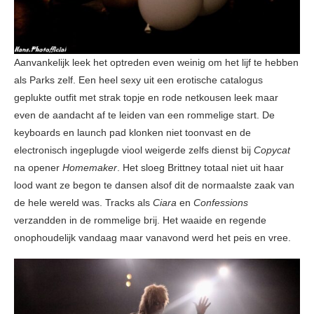
Aanvankelijk leek het optreden even weinig om het lijf te hebben
als Parks zelf. Een heel sexy uit een erotische catalogus
geplukte outfit met strak topje en rode netkousen leek maar
even de aandacht af te leiden van een rommelige start. De
keyboards en launch pad klonken niet toonvast en de
electronisch ingeplugde viool weigerde zelfs dienst bij
Copycat
na opener
Homemaker
. Het sloeg Brittney totaal niet uit haar
lood want ze begon te dansen alsof dit de normaalste zaak van
de hele wereld was. Tracks als
Ciara
en
Confessions
verzandden in de rommelige brij. Het waaide en regende
onophoudelijk vandaag maar vanavond werd het peis en vree.