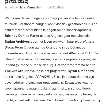
(17/11/2022)
written by
Hans Vermeulen
19/11/2022
We blijven de wendingen als vroegrijpe kerstballen aan onze
muzikale kerstboom hangen want klassiek geschoolde R&B en
soul met viool staat niet alle dagen op de concertagenda’s.
Brittney Denise Parks
uit Los Angeles gaat met viool als
Sudan Archives
door het leven en kwam haar plaat
Natural
Brown Prom Queen
aan de Orangerie in de Botanique
presenteren. Dit is de opvolger van debuut
Athena
uit 2019. Ze
citeert invloeden uit Kameroen, Soedan (surprise surprise) en
Ierland (surprise surprise deel 2). Het voorprogramma heette
The Growth Eternal
en is het project van
Byron Crenshaw
,
ook uit Los Angeles.
PARASAiL-18
is zijn debuut dat met zijn
psychedelische basgitaar opgesmukt is. Zowat alles wat het
leven spannend maakt raakt hij aan met zijn songs. Hoop,
verlangen, duisternis, vuur, seks, drugs, verlangen, plezier, de
nacht, en vul zelf maar aan. De 18 slaat op de leeftijd waarop hij