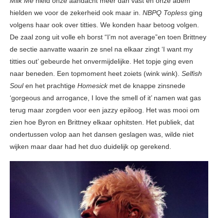
Milk Me
hield onze aandacht meer dan vast en onze adem
hielden we voor de zekerheid ook maar in.
NBPQ Topless
ging
volgens haar ook over titties. We konden haar betoog volgen.
De zaal zong uit volle eh borst “I’m not average”en toen Brittney
de sectie aanvatte waarin ze snel na elkaar zingt ‘I want my
titties out’ gebeurde het onvermijdelijke. Het topje ging even
naar beneden. Een topmoment heet zoiets (wink wink).
Selfish
Soul
en het prachtige
Homesick
met de knappe zinsnede
‘gorgeous and arrogance, I love the smell of it’ namen wat gas
terug maar zorgden voor een jazzy epiloog. Het was mooi om
zien hoe Byron en Brittney elkaar ophitsten. Het publiek, dat
ondertussen volop aan het dansen geslagen was, wilde niet
wijken maar daar had het duo duidelijk op gerekend.