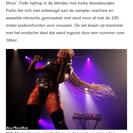
Moss’
. Felle hiphop in de blender met funky dansdeuntjes.
Parks liet zich niet onbetuigd aan de sampler machine en
wisselde ritmische gymnastiek met viool mooi af met de 100
meter podiumhorden voor vrouwen. De set kwam op toerental
met het erotische deel dat werd ingezet door een nummer over
‘titties’
.