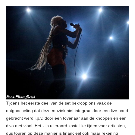
Tijdens het eerste deel van de set bekroop ons vaak de
ontgoocheling dat deze muziek niet integraal door een live band
gebracht werd i.p.v. door een tovenaar aan de knoppen en een
diva met viool. Het zijn uiteraard kostelijke tijden voor artiesten,
dus touren op deze manier is financieel ook maar rekening