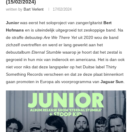
(15/02/2024)
written by
Bart Verlent
17/02/2024
Junior
was eerst het soloproject van zanger/gitarist
Bert
Hofmans
en is uiteindelijk uitgegroeid tot zeskoppige band. Na
de straffe debuutep
Are We There Yet
uit 2020 wou de band
zichzelf overtreffen en werd er lang gewerkt aan het
debuutalbum
Eternal Stumble
waarop je hoort dat het zestal is
gegroeid in hun mix van indierock en americana. Het is dan ook
niet voor niks dat deze langspeler op het Duitse label Thirty
Something Records verscheen en dat ze deze plaat binnenkort
gaan promoten in Europa als voorprogramma van
Jaguar Sun
.