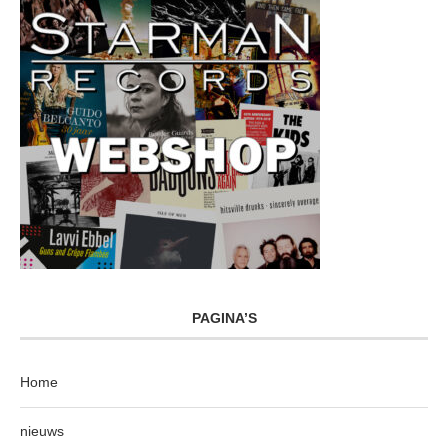
PAGINA’S
Home
nieuws