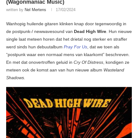
(Wagonmaniac Music)
written by
Nel Mertens
17/02/2024
Wanhopig huilende gitaren klinken knap door tegenwoordig in
de postpunk-/ newwavesound van
Dead High Wire
. Hun nieuwe
single laat meteen horen dat het drietal nog sterker en straffer
werd sinds hun debuutalbum
Pray For Us
, dat we toen als
“postpunk waar een normaal mens van klaarkomt” beschreven.
En met dat onovertroffen geluid in
Cry Of Distress
, kondigen ze
meteen ook de komst aan van hun nieuwe album
Wasteland
Shadows.