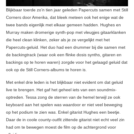
Blijkbaar toerde zo’n tien jaar geleden Papercuts samen met Still
Corners door Amerika, dat bleek meteen ook het enige wat de
twee bands eigenlijk met elkaar gemeen hadden. Hughes en
Murray maken dromerige synth-pop met vleugjes gitaarklanken
die heel clean klinken, zeker als je ze vergelijkt met het
Papercuts-geluid. Het duo had een drummer bij die samen met
de backingtrack (waar ook een flinke dosis synths, gitaren en
backings op te horen waren) zorgde voor het gelaagd geluid dat
ook op de Still Corners-albums te horen is.
Met enkel drie leden is het blijkbaar niet evident om dat geluid
live te brengen. Het gaf het geheel iets van een soundmix-
optreden. Tessa zong de sterren van de hemel terwijl ze ook
keyboard aan het spelen was waardoor er niet veel beweging
op het podium te zien was. Enkel gitarist Hughes een beetje.
Daar de in coole county-outfit zittende gitarist niet echt veel zin
had om te bewegen moest de film op de achtergrond voor