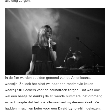
afleiding zorgen.
In de film werden beelden getoond van de Amerikaanse
woestijn. Zo leek het alsof we naar een roadmovie keken
waarbij Still Corners voor de soundtrack zorgde. Dat was ook
wel een beetje zo dankzij de stuwende nummers, het dromerig
aspect zorgde dat het ook allemaal wat mysterieus klonk. Ze
hadden misschien beter voor een
David Lynch
-film gekozen.