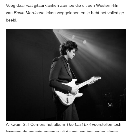
Voeg daar wat gitaarklanken aan toe die uit een Western-film
van
Ennio
Morricone
leken weggelopen
en je hebt het volledige
beeld.
Al kwam Still Corners het album
The Last Exit
voorstellen toch
kwamen de meeste nummer uit de set van het vorige album