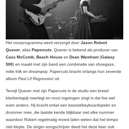
Het voorprogramma werd verzorgd door
Jason
Robert
Quever
, alias
Papercuts
. Quever is bekend als producer van
Cass McComb, Beach House
en
Dean Wareham
(
Galaxy
500
) en maakt met zijn band een combinatie van shoegaze,
indie folk en dreampop. Papercuts bracht onlangs hun zevende
album
Past Lif Regression
uit.
Terwijl Quever met zijn Papercuts in de studio een breed
klankentapijt neerlegt en mooi ingetogen zingt is dat live wel
even anders. Hij bracht enkel een bassist/keyboardspeler en
drummer mee, die laatste kende blijkbaar niet elke nummer
waardoor Robert regelmatig moest laten weten dat het tempo
niet klopte. De singer-songschrijver deed het deze keer ook