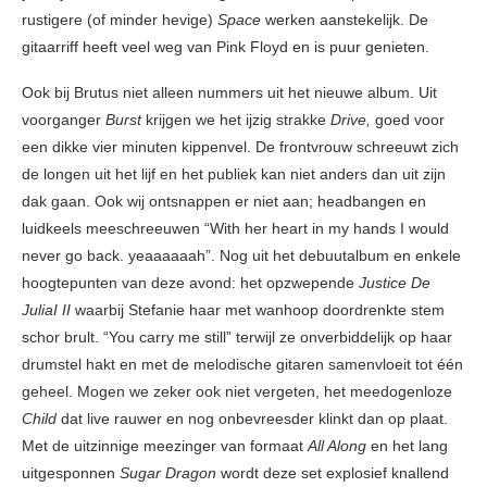
rustigere (of minder hevige)
Space
werken aanstekelijk. De
gitaarriff heeft veel weg van Pink Floyd en is puur genieten.
Ook bij Brutus niet alleen nummers uit het nieuwe album. Uit
voorganger
Burst
krijgen we het ijzig strakke
Drive,
goed voor
een dikke vier minuten kippenvel. De frontvrouw schreeuwt zich
de longen uit het lijf en het publiek kan niet anders dan uit zijn
dak gaan. Ook wij ontsnappen er niet aan; headbangen en
luidkeels meeschreeuwen “With her heart in my hands I would
never go back. yeaaaaaah”. Nog uit het debuutalbum en enkele
hoogtepunten van deze avond: het opzwepende
Justice De
JuliaI II
waarbij Stefanie haar met wanhoop doordrenkte stem
schor brult. “You carry me still” terwijl ze onverbiddelijk op haar
drumstel hakt en met de melodische gitaren samenvloeit tot één
geheel. Mogen we zeker ook niet vergeten, het meedogenloze
Child
dat live rauwer en nog onbevreesder klinkt dan op plaat.
Met de uitzinnige meezinger van formaat
All Along
en het lang
uitgesponnen
Sugar Dragon
wordt deze set explosief knallend