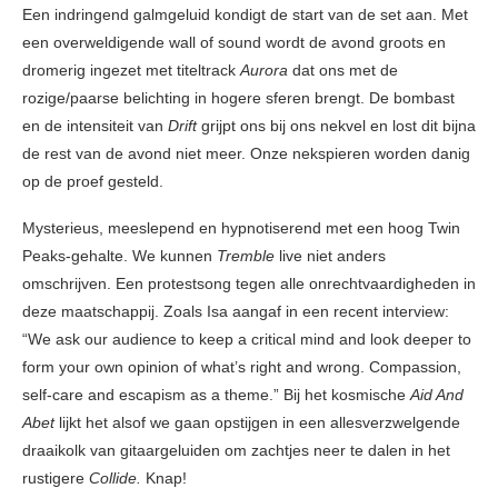
Een indringend galmgeluid kondigt de start van de set aan. Met
een overweldigende wall of sound wordt de avond groots en
dromerig ingezet met titeltrack
Aurora
dat ons met de
rozige/paarse belichting in hogere sferen brengt. De bombast
en de intensiteit van
Drift
grijpt ons bij ons nekvel en lost dit bijna
de rest van de avond niet meer. Onze nekspieren worden danig
op de proef gesteld.
Mysterieus, meeslepend en hypnotiserend met een hoog Twin
Peaks-gehalte. We kunnen
Tremble
live niet anders
omschrijven. Een protestsong tegen alle onrechtvaardigheden in
deze maatschappij. Zoals Isa aangaf in een recent interview:
“We ask our audience to keep a critical mind and look deeper to
form your own opinion of what’s right and wrong. Compassion,
self-care and escapism as a theme.”
Bij het kosmische
Aid And
Abet
lijkt het alsof we gaan opstijgen in een allesverzwelgende
draaikolk van gitaargeluiden om zachtjes neer te dalen in het
rustigere
Collide.
Knap!