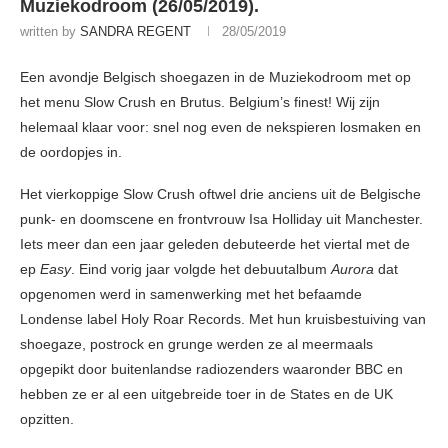
Muziekodroom (26/05/2019).
written by
SANDRA REGENT
28/05/2019
Een avondje Belgisch shoegazen in de Muziekodroom met op
het menu Slow Crush en Brutus. Belgium’s finest! Wij zijn
helemaal klaar voor: snel nog even de nekspieren losmaken en
de oordopjes in.
Het vierkoppige Slow Crush oftwel drie anciens uit de Belgische
punk- en doomscene en frontvrouw Isa Holliday uit Manchester.
Iets meer dan een jaar geleden debuteerde het viertal met de
ep
Easy
. Eind vorig jaar volgde het debuutalbum
Aurora
dat
opgenomen werd in samenwerking met het befaamde
Londense label Holy Roar Records. Met hun kruisbestuiving van
shoegaze, postrock en grunge werden ze al meermaals
opgepikt door buitenlandse radiozenders waaronder BBC en
hebben ze er al een uitgebreide toer in de States en de UK
opzitten.