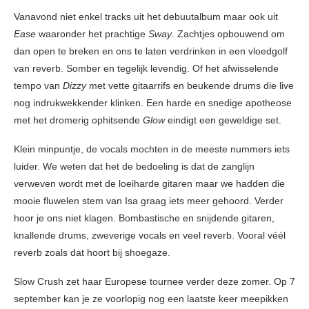
Vanavond niet enkel tracks uit het debuutalbum maar ook uit
Ease
waaronder het prachtige
Sway
. Zachtjes opbouwend om
dan open te breken en ons te laten verdrinken in een vloedgolf
van reverb. Somber en tegelijk levendig. Of het afwisselende
tempo van
Dizzy
met vette gitaarrifs en beukende drums die live
nog indrukwekkender klinken. Een harde en snedige apotheose
met het dromerig ophitsende
Glow
eindigt een geweldige set.
Klein minpuntje, de vocals mochten in de meeste nummers iets
luider. We weten dat het de bedoeling is dat de zanglijn
verweven wordt met de loeiharde gitaren maar we hadden die
mooie fluwelen stem van Isa graag iets meer gehoord. Verder
hoor je ons niet klagen. Bombastische en snijdende gitaren,
knallende drums, zweverige vocals en veel reverb. Vooral véél
reverb zoals dat hoort bij shoegaze.
Slow Crush zet haar Europese tournee verder deze zomer. Op 7
september kan je ze voorlopig nog een laatste keer meepikken