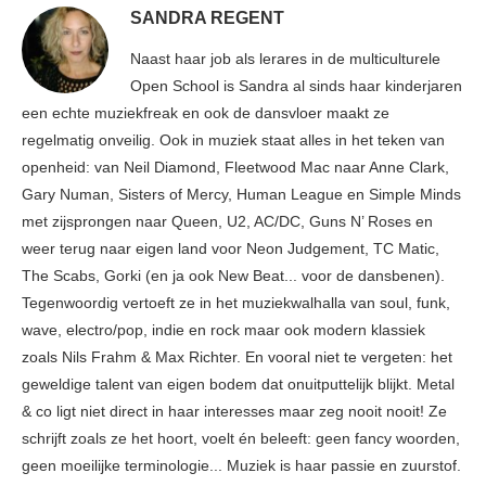
SANDRA REGENT
Naast haar job als lerares in de multiculturele
Open School is Sandra al sinds haar kinderjaren
een echte muziekfreak en ook de dansvloer maakt ze
regelmatig onveilig. Ook in muziek staat alles in het teken van
openheid: van Neil Diamond, Fleetwood Mac naar Anne Clark,
Gary Numan, Sisters of Mercy, Human League en Simple Minds
met zijsprongen naar Queen, U2, AC/DC, Guns N’ Roses en
weer terug naar eigen land voor Neon Judgement, TC Matic,
The Scabs, Gorki (en ja ook New Beat... voor de dansbenen).
Tegenwoordig vertoeft ze in het muziekwalhalla van soul, funk,
wave, electro/pop, indie en rock maar ook modern klassiek
zoals Nils Frahm & Max Richter. En vooral niet te vergeten: het
geweldige talent van eigen bodem dat onuitputtelijk blijkt. Metal
& co ligt niet direct in haar interesses maar zeg nooit nooit! Ze
schrijft zoals ze het hoort, voelt én beleeft: geen fancy woorden,
geen moeilijke terminologie... Muziek is haar passie en zuurstof.