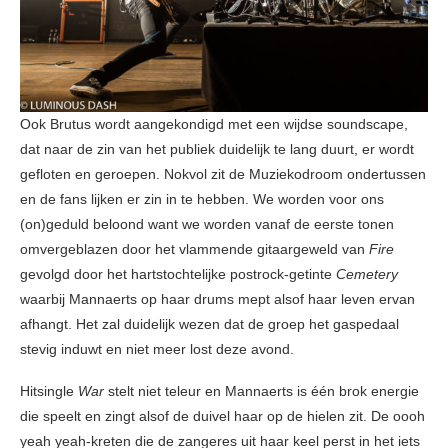
Ook Brutus wordt aangekondigd met een wijdse soundscape,
dat naar de zin van het publiek duidelijk te lang duurt, er wordt
gefloten en geroepen. Nokvol zit de Muziekodroom ondertussen
en de fans lijken er zin in te hebben. We worden voor ons
(on)geduld beloond want we worden vanaf de eerste tonen
omvergeblazen door het vlammende gitaargeweld van
Fire
gevolgd door het hartstochtelijke postrock-getinte
Cemetery
waarbij Mannaerts op haar drums mept alsof haar leven ervan
afhangt. Het zal duidelijk wezen dat de groep het gaspedaal
stevig induwt en niet meer lost deze avond.
Hitsingle
War
stelt niet teleur en Mannaerts is één brok energie
die speelt en zingt alsof de duivel haar op de hielen zit. De oooh
yeah yeah-kreten die de zangeres uit haar keel perst in het iets