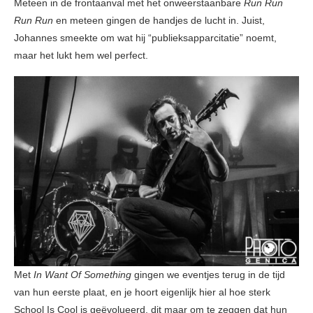
Meteen in de frontaanval met het onweerstaanbare
Run Run
Run Run
en meteen gingen de handjes de lucht in. Juist,
Johannes smeekte om wat hij “publieksapparcitatie” noemt,
maar het lukt hem wel perfect.
Met
In Want Of Something
gingen we eventjes terug in de tijd
van hun eerste plaat, en je hoort eigenlijk hier al hoe sterk
School Is Cool is geëvolueerd, dit maar om te zeggen dat hun