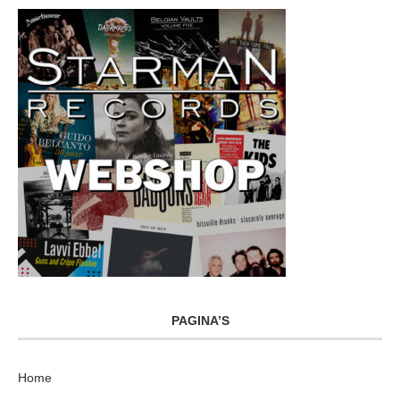
PAGINA’S
Home