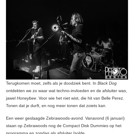
Terugkomen moet, zelfs als je doodziek bent. In
Black Dog
ontdekten we zo waar wat techno-invloeden en de afsluiter was,
jawel
Honeybee
. Voor wie het niet wist, die hit van Belle Perez.
Tonen dat je durft, en nog meer tonen dat zoiets kan.
Een weer geslaagde Zebrawoods-avond. Vanavond (6 januari)
staan op Zebrawoods nog de Compact Disk Dummies op het
programma en zondag als afsluiter Isolde.