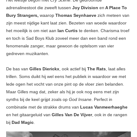
adrenalinestoot die zweeft tussen
Joy Division
en
A Place To
Bury Strangers,
waarop
Thomas Seynhaeve
zich meteen van
zijn meest nijdige kant laat zien. Bezeten van woede waardoor
het moeilijk is om niet aan
Ian Curtis
te denken. Charisma troef
en toch is Sad Boys Klub zoveel meer dan een band rond een
fenomenale zanger, maar gewoon de optelsom van vier
gedreven muzikanten.
De bas van
Gilles Dierickx
, ook actief bij
The Rats
, laat alles
trillen. Soms duikt hij wel eens het publiek in waardoor we met
lede ogen het vocht van onze pint op de vloer zien belanden.
Maar Gilles mag dat, zeker als hij je ook nog eens met zijn
synths bij de keel grijpt zoals op
God Insane
. Perfect in
combinatie met de strakke drums van
Lucas Vanmeerhaeghe
en het gitaargeluid van
Gilles Van De Vijver
, ook in de rangen
bij
Dad Magic
.