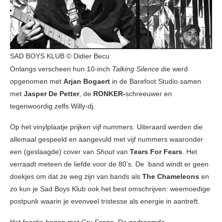
SAD BOYS KLUB © Didier Becu
Onlangs verscheen hun 10-inch
Talking Silence
die werd
opgenomen met
Arjan Bogaert
in de Barefoot Studio samen
met
Jasper De Petter
, de
RONKER-
schreeuwer en
tegenwoordig zelfs Willy-dj.
Op het vinylplaatje prijken vijf nummers. Uiteraard werden die
allemaal gespeeld en aangevuld met vijf nummers waaronder
een (geslaagde) cover van
Shout
van
Tears For Fears
. Het
verraadt meteen de liefde voor de 80’s. De band windt er geen
doekjes om dat ze weg zijn van bands als
The Chameleons
en
zo kun je Sad Boys Klub ook het best omschrijven: weemoedige
postpunk waarin je evenveel tristesse als energie in aantreft.
Het feestje begon met
Cry Scene
. De gedroomde