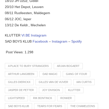
18/10 JH Uzuz, Gistel
20/10 Het Depot, Leuven
08/11 Rusfeesten, Maldegem
06/12 JOC, Ieper
13/12 De Keldr., Mechelen
KLUTTER
VI.BE
Instagram
SAD BOYS KLUB
Facebook
–
Instagram
–
Spotify
Post Views:
1.298
A PLACE TO BURY STRANGERS
ARJAN BOGAERT
ARTHUR LANGBEEN
DAD MAGIC
GANG OF FOUR
GILLES DIERICKX
GILLES VAN DE VIJVER
IAN CURTIS
JASPER DE PETTER
JOY DIVISION
KLUTTER
LIGHTSPEED
RIK BONTINCK
RONKER
SAD BOYS KLUB
TEARS FOR FEARS
THE CHAMELEONS