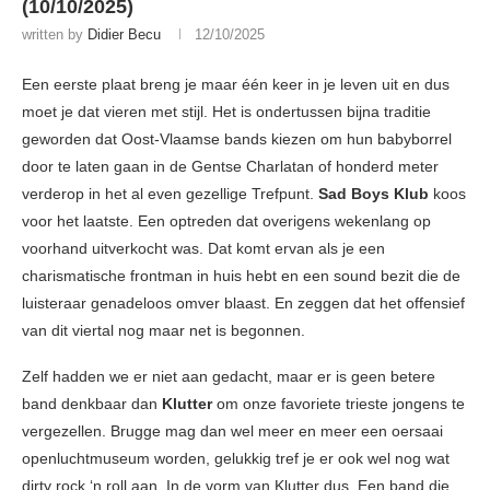
(10/10/2025)
written by
Didier Becu
12/10/2025
Een eerste plaat breng je maar één keer in je leven uit en dus
moet je dat vieren met stijl. Het is ondertussen bijna traditie
geworden dat Oost-Vlaamse bands kiezen om hun babyborrel
door te laten gaan in de Gentse Charlatan of honderd meter
verderop in het al even gezellige Trefpunt.
Sad Boys Klub
koos
voor het laatste. Een optreden dat overigens wekenlang op
voorhand uitverkocht was. Dat komt ervan als je een
charismatische frontman in huis hebt en een sound bezit die de
luisteraar genadeloos omver blaast. En zeggen dat het offensief
van dit viertal nog maar net is begonnen.
Zelf hadden we er niet aan gedacht, maar er is geen betere
band denkbaar dan
Klutter
om onze favoriete trieste jongens te
vergezellen. Brugge mag dan wel meer en meer een oersaai
openluchtmuseum worden, gelukkig tref je er ook wel nog wat
dirty rock ‘n roll aan. In de vorm van Klutter dus. Een band die