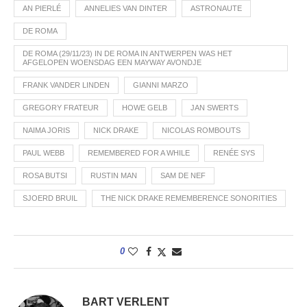
AN PIERLÉ
ANNELIES VAN DINTER
ASTRONAUTE
DE ROMA
DE ROMA (29/11/23) IN DE ROMA IN ANTWERPEN WAS HET
AFGELOPEN WOENSDAG EEN MAYWAY AVONDJE
FRANK VANDER LINDEN
GIANNI MARZO
GREGORY FRATEUR
HOWE GELB
JAN SWERTS
NAIMA JORIS
NICK DRAKE
NICOLAS ROMBOUTS
PAUL WEBB
REMEMBERED FOR A WHILE
RENÉE SYS
ROSA BUTSI
RUSTIN MAN
SAM DE NEF
SJOERD BRUIL
THE NICK DRAKE REMEMBERENCE SONORITIES
0
BART VERLENT