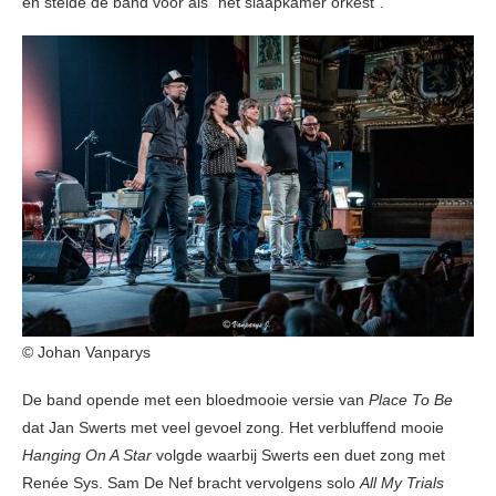
en stelde de band voor als “het slaapkamer orkest”.
© Johan Vanparys
De band opende met een bloedmooie versie van
Place To Be
dat Jan Swerts met veel gevoel zong. Het verbluffend mooie
Hanging On A Star
volgde waarbij Swerts een duet zong met
Renée Sys. Sam De Nef bracht vervolgens solo
All My Trials