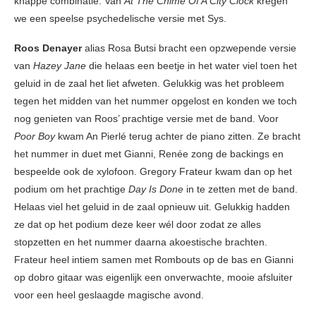
knappe combinatie. Van
At The Chime Of A City Clock
kregen
we een speelse psychedelische versie met Sys.
Roos Denayer
alias Rosa Butsi bracht een opzwepende versie
van
Hazey Jane
die helaas een beetje in het water viel toen het
geluid in de zaal het liet afweten. Gelukkig was het probleem
tegen het midden van het nummer opgelost en konden we toch
nog genieten van Roos’ prachtige versie met de band. Voor
Poor Boy
kwam An Pierlé terug achter de piano zitten. Ze bracht
het nummer in duet met Gianni, Renée zong de backings en
bespeelde ook de xylofoon. Gregory Frateur kwam dan op het
podium om het prachtige
Day Is Done
in te zetten met de band.
Helaas viel het geluid in de zaal opnieuw uit. Gelukkig hadden
ze dat op het podium deze keer wél door zodat ze alles
stopzetten en het nummer daarna akoestische brachten.
Frateur heel intiem samen met Rombouts op de bas en Gianni
op dobro gitaar was eigenlijk een onverwachte, mooie afsluiter
voor een heel geslaagde magische avond.