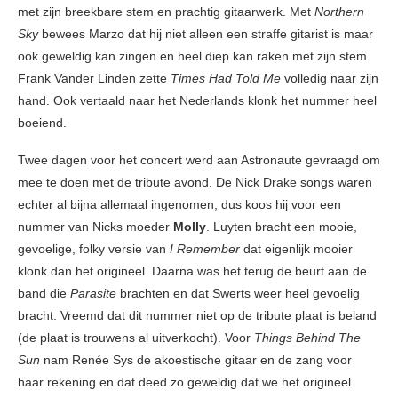
met zijn breekbare stem en prachtig gitaarwerk. Met
Northern
Sky
bewees Marzo dat hij niet alleen een straffe gitarist is maar
ook geweldig kan zingen en heel diep kan raken met zijn stem.
Frank Vander Linden zette
Times Had Told Me
volledig naar zijn
hand. Ook vertaald naar het Nederlands klonk het nummer heel
boeiend.
Twee dagen voor het concert werd aan Astronaute gevraagd om
mee te doen met de tribute avond. De Nick Drake songs waren
echter al bijna allemaal ingenomen, dus koos hij voor een
nummer van Nicks moeder
Molly
. Luyten bracht een mooie,
gevoelige, folky versie van
I Remember
dat eigenlijk mooier
klonk dan het origineel. Daarna was het terug de beurt aan de
band die
Parasite
brachten en dat Swerts weer heel gevoelig
bracht. Vreemd dat dit nummer niet op de tribute plaat is beland
(de plaat is trouwens al uitverkocht). Voor
Things Behind The
Sun
nam Renée Sys de akoestische gitaar en de zang voor
haar rekening en dat deed zo geweldig dat we het origineel