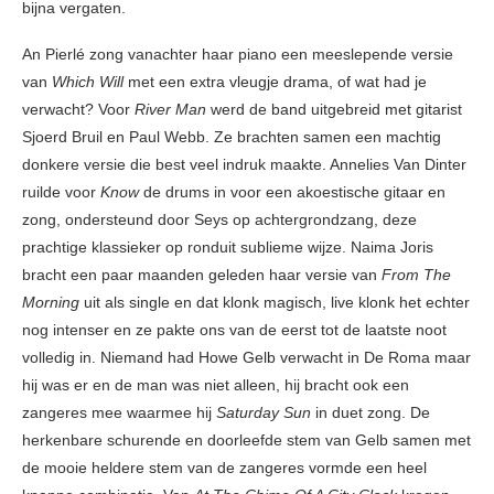
bijna vergaten.
An Pierlé zong vanachter haar piano een meeslepende versie
van
Which Will
met een extra vleugje drama, of wat had je
verwacht? Voor
River Man
werd de band uitgebreid met gitarist
Sjoerd Bruil en Paul Webb. Ze brachten samen een machtig
donkere versie die best veel indruk maakte. Annelies Van Dinter
ruilde voor
Know
de drums in voor een akoestische gitaar en
zong, ondersteund door Seys op achtergrondzang, deze
prachtige klassieker op ronduit sublieme wijze. Naima Joris
bracht een paar maanden geleden haar versie van
From The
Morning
uit als single en dat klonk magisch, live klonk het echter
nog intenser en ze pakte ons van de eerst tot de laatste noot
volledig in. Niemand had Howe Gelb verwacht in De Roma maar
hij was er en de man was niet alleen, hij bracht ook een
zangeres mee waarmee hij
Saturday Sun
in duet zong. De
herkenbare schurende en doorleefde stem van Gelb samen met
de mooie heldere stem van de zangeres vormde een heel