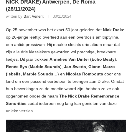
NICK DRAKE) Antwerpen, De Roma
(28/11/2024)
written by
Bart Verlent
30/11/2024
Op 25 november was het exact 50 jaar geleden dat
Nick Drake
op 26-jarige leeftijd overleed aan een overdosis amitriptyline,
een antidepressivum. Hij maakte slechts drie album maar dat
zijn alle drie klassiekers geworden vol prachtige, breekbare
liedjes. Dit jaar trokken
Annelies Van Dinter
(Echo Beaty
),
Renée Sys
(
Marble Sounds
),
Jan Swerts
,
Gianni Marzo
(Isbells, Marble Sounds
…) en
Nicolas Rombouts
door ons
land om een passend eerbetoon te brengen aan Drake. Omdat
hun bewerkingen zo de moeite waard zijn, hebben ze ze ook
opgenomen onder de naam
The Nick Drake Remembrance
Sonorities
zodat iedereen nog lang kan genieten van deze
unieke versies.