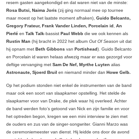
resem gasten aangekondigd en dat waren niet van de minste:
Rosa Butsi,
Naima Joris
(zij ging normaal mee op tournee
maar moest op het laatste moment afhaken),
Guido Belcanto,
Gregory Frateur, Frank Vander Linden, Porcelain id
,
An
Pierlé
en
Talk Talk
-bassist
Paul Webb
die we ook kennen als
Rustin Man
(hij bracht in 2022 het album
Out Of Season
uit dat
hij opnam met
Beth Gibbons
van
Portishead
). Guido Belcanto
en Porcelain id waren helaas afwezig maar er was gezorgd voor
deftige vervanging met
Sam De Nef, Myrthe Luyten
alias
Astronaute, Sjoerd Bruil
en niemand minder dan
Howe Gelb.
Op het podium stonden niet enkel de instrumenten van de band
maar ook een soort van slaapkamer opstelling. Het stelde de
slaapkamer voor van Drake, de plek waar hij overleed. Achter
de band werden foto’s getoond van Nick en zijn familie en voor
het optreden begon, kregen we een mini interview te zien met
de ouders en zus van de singer-songwriter. Gianni Marzo was
de ceremoniemeester van dienst. Hij leidde ons door de avond