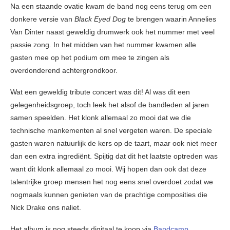
Na een staande ovatie kwam de band nog eens terug om een
donkere versie van
Black Eyed Dog
te brengen waarin Annelies
Van Dinter naast geweldig drumwerk ook het nummer met veel
passie zong. In het midden van het nummer kwamen alle
gasten mee op het podium om mee te zingen als
overdonderend achtergrondkoor.
Wat een geweldig tribute concert was dit! Al was dit een
gelegenheidsgroep, toch leek het alsof de bandleden al jaren
samen speelden. Het klonk allemaal zo mooi dat we die
technische mankementen al snel vergeten waren. De speciale
gasten waren natuurlijk de kers op de taart, maar ook niet meer
dan een extra ingrediënt. Spijtig dat dit het laatste optreden was
want dit klonk allemaal zo mooi. Wij hopen dan ook dat deze
talentrijke groep mensen het nog eens snel overdoet zodat we
nogmaals kunnen genieten van de prachtige composities die
Nick Drake ons naliet.
Het album is nog steeds digitaal te koop via
Bandcamp.