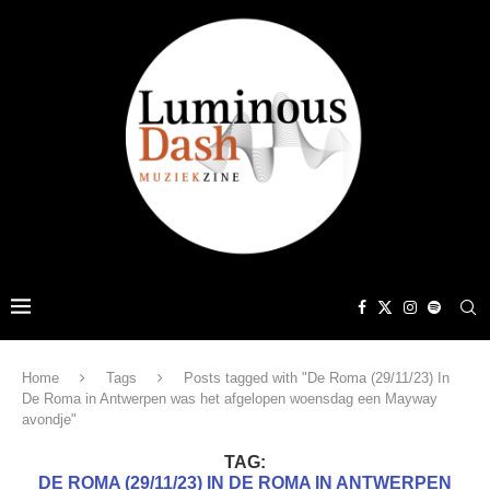
Home
Tags
Posts tagged with "De Roma (29/11/23) In
De Roma in Antwerpen was het afgelopen woensdag een Mayway
avondje"
TAG:
DE ROMA (29/11/23) IN DE ROMA IN ANTWERPEN