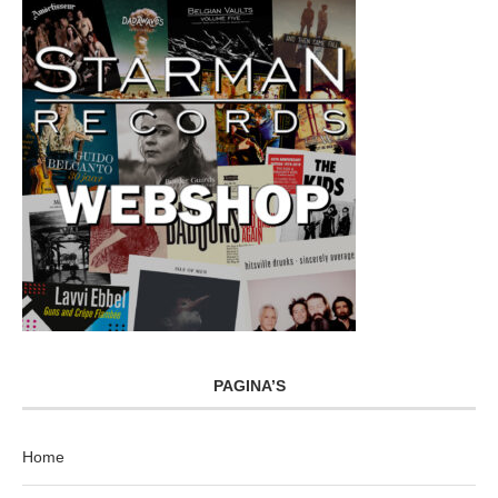
PAGINA’S
Home