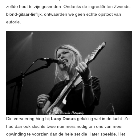
zelfde hout te zijn gesneden. Ondanks de ingrediënten Zweeds-
blond-gitaar-lieflijk, ontwaarden we geen echte opstoot van
euforie.
Die vervoering hing bij
Lucy Dacus
gelukkig wel in de lucht. Ze
had dan ook slechts twee nummers nodig om ons van meer
opwinding te voorzien dan de hele set die Hater speelde. Het