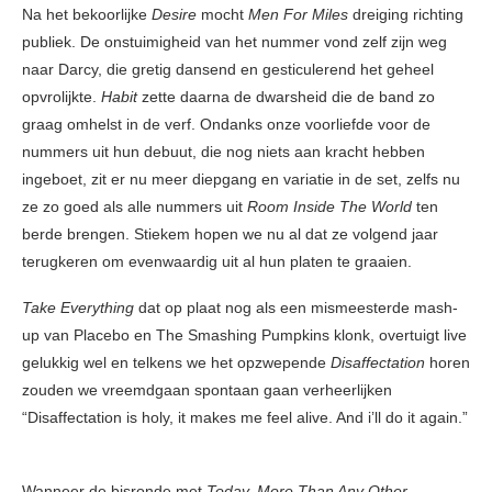
Na het bekoorlijke
Desire
mocht
Men For Miles
dreiging richting
publiek. De onstuimigheid van het nummer vond zelf zijn weg
naar Darcy, die gretig dansend en gesticulerend het geheel
opvrolijkte.
Habit
zette daarna de dwarsheid die de band zo
graag omhelst in de verf. Ondanks onze voorliefde voor de
nummers uit hun debuut, die nog niets aan kracht hebben
ingeboet, zit er nu meer diepgang en variatie in de set, zelfs nu
ze zo goed als alle nummers uit
Room Inside The World
ten
berde brengen. Stiekem hopen we nu al dat ze volgend jaar
terugkeren om evenwaardig uit al hun platen te graaien.
Take Everything
dat op plaat nog als een mismeesterde mash-
up van Placebo en The Smashing Pumpkins klonk, overtuigt live
gelukkig wel en telkens we het opzwepende
Disaffectation
horen
zouden we vreemdgaan spontaan gaan verheerlijken
“Disaffectation is holy, it makes me feel alive. And i’ll do it again.”
Wanneer de bisronde met
Today, More Than Any Other