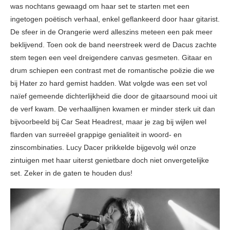
was nochtans gewaagd om haar set te starten met een
ingetogen poëtisch verhaal, enkel geflankeerd door haar gitarist.
De sfeer in de Orangerie werd alleszins meteen een pak meer
beklijvend. Toen ook de band neerstreek werd de Dacus zachte
stem tegen een veel dreigendere canvas gesmeten. Gitaar en
drum schiepen een contrast met de romantische poëzie die we
bij Hater zo hard gemist hadden. Wat volgde was een set vol
naïef gemeende dichterlijkheid die door de gitaarsound mooi uit
de verf kwam. De verhaallijnen kwamen er minder sterk uit dan
bijvoorbeeld bij Car Seat Headrest, maar je zag bij wijlen wel
flarden van surreëel grappige genialiteit in woord- en
zinscombinaties. Lucy Dacer prikkelde bijgevolg wél onze
zintuigen met haar uiterst genietbare doch niet onvergetelijke
set. Zeker in de gaten te houden dus!