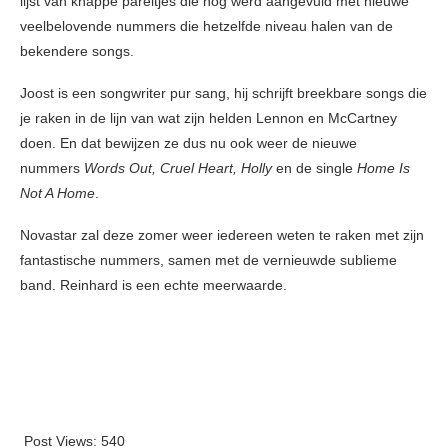
lijst van knappe pareltjes die nog werd aangevuld met nieuwe
veelbelovende nummers die hetzelfde niveau halen van de
bekendere songs.
Joost is een songwriter pur sang, hij schrijft breekbare songs die
je raken in de lijn van wat zijn helden Lennon en McCartney
doen. En dat bewijzen ze dus nu ook weer de nieuwe
nummers
Words Out, Cruel Heart, Holly
en de single
Home Is
Not A Home
.
Novastar zal deze zomer weer iedereen weten te raken met zijn
fantastische nummers, samen met de vernieuwde sublieme
band. Reinhard is een echte meerwaarde.
Post Views:
540