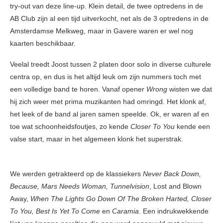
try-out van deze line-up. Klein detail, de twee optredens in de
AB Club zijn al een tijd uitverkocht, net als de 3 optredens in de
Amsterdamse Melkweg, maar in Gavere waren er wel nog
kaarten beschikbaar.
Veelal treedt Joost tussen 2 platen door solo in diverse culturele
centra op, en dus is het altijd leuk om zijn nummers toch met
een volledige band te horen. Vanaf opener
Wrong
wisten we dat
hij zich weer met prima muzikanten had omringd. Het klonk af,
het leek of de band al jaren samen speelde. Ok, er waren af en
toe wat schoonheidsfoutjes, zo kende
Closer To You
kende een
valse start, maar in het algemeen klonk het superstrak.
We werden getrakteerd op de klassiekers
Never Back Down,
Because, Mars Needs Woman, Tunnelvision
, Lost and Blown
Away,
When The Lights Go Down Of The Broken Harted, Closer
To You,
Best Is Yet To Come
en
Caramia
. Een indrukwekkende