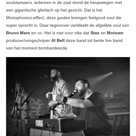
soulstampers, iedereen in de zaal stond de heupwiegen met
een gigantische glimlach op het gezicht. Dat is het
Monophonics-effect, deze gasten brengen feelgood soul die
super oprecht is. Daar tegenover verbleekt de afgelikte soul van
Bruno Mars
en co. Het is niet voor niks dat
Stax
en
Motown
producer/songschrijver
Al Bell
deze band tot beste live band
van het moment bombardeerde.