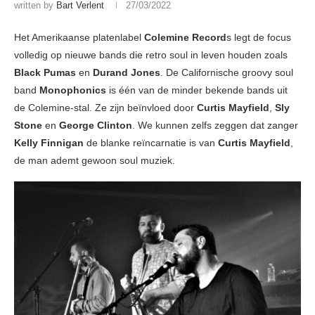
written by
Bart Verlent
27/03/2022
Het Amerikaanse platenlabel
Colemine Record
s legt de focus
volledig op nieuwe bands die retro soul in leven houden zoals
Black Pumas
en
Durand Jones
. De Californische groovy soul
band
Monophonics
is één van de minder bekende bands uit
de Colemine-stal. Ze zijn beïnvloed door
Curtis Mayfield
,
Sly
Stone
en
George Clinton
. We kunnen zelfs zeggen dat zanger
Kelly Finnigan
de blanke reïncarnatie is van
Curtis Mayfield
,
de man ademt gewoon soul muziek.