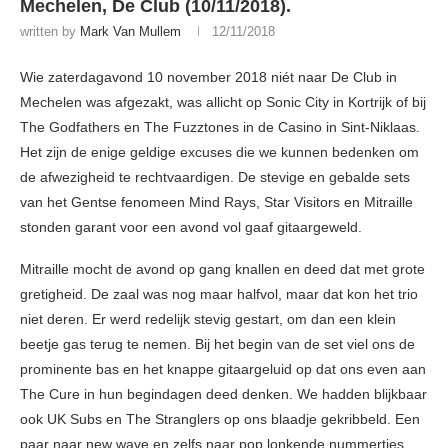
Mechelen, De Club (10/11/2018).
written by
Mark Van Mullem
12/11/2018
Wie zaterdagavond 10 november 2018 niét naar De Club in
Mechelen was afgezakt, was allicht op Sonic City in Kortrijk of bij
The Godfathers en The Fuzztones in de Casino in Sint-Niklaas.
Het zijn de enige geldige excuses die we kunnen bedenken om
de afwezigheid te rechtvaardigen. De stevige en gebalde sets
van het Gentse fenomeen Mind Rays, Star Visitors en Mitraille
stonden garant voor een avond vol gaaf gitaargeweld.
Mitraille mocht de avond op gang knallen en deed dat met grote
gretigheid. De zaal was nog maar halfvol, maar dat kon het trio
niet deren. Er werd redelijk stevig gestart, om dan een klein
beetje gas terug te nemen. Bij het begin van de set viel ons de
prominente bas en het knappe gitaargeluid op dat ons even aan
The Cure in hun begindagen deed denken. We hadden blijkbaar
ook UK Subs en The Stranglers op ons blaadje gekribbeld. Een
paar naar new wave en zelfs naar pop lonkende nummertjes