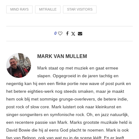
MIND RAYS
MITRAILLE
STAR VISITORS
0
MARK VAN MULLEM
Mark staat op met muziek en gaat ermee
slapen. Opgegroeid in de jaren tachtig en
negentig kan hij een een flinke portie new wave of post punk en
het betere eighties-werk nog steeds smaken, maar je maakt
hem ook blij met sommige grunge-overlevers, de betere indie,
post rock of slow core. Mark luistert ook naar kleinkunst en
singer-songwriters en symfonische rock. Oh, en jazz natuurlijk,
een recentere passie van Mark. Marks grootste muzikale held is
David Bowie die hij al eens God placht te noemen. Mark is ook
fan van Belpop, ook van wat nu in de scene lééft. En er leeft