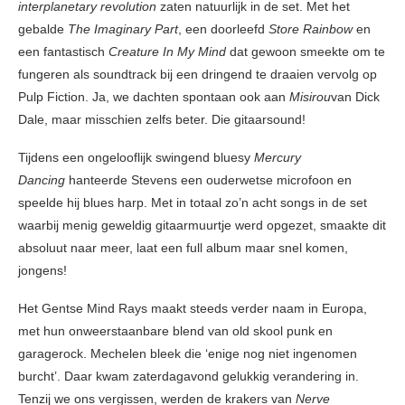
interplanetary revolution
zaten natuurlijk in de set. Met het
gebalde
The Imaginary Part
, een doorleefd
Store Rainbow
en
een fantastisch
Creature In My Mind
dat gewoon smeekte om te
fungeren als soundtrack bij een dringend te draaien vervolg op
Pulp Fiction. Ja, we dachten spontaan ook aan
Misirou
van Dick
Dale, maar misschien zelfs beter. Die gitaarsound!
Tijdens een ongelooflijk swingend bluesy
Mercury
Dancing
hanteerde Stevens een ouderwetse microfoon en
speelde hij blues harp. Met in totaal zo’n acht songs in de set
waarbij menig geweldig gitaarmuurtje werd opgezet, smaakte dit
absoluut naar meer, laat een full album maar snel komen,
jongens!
Het Gentse Mind Rays maakt steeds verder naam in Europa,
met hun onweerstaanbare blend van old skool punk en
garagerock. Mechelen bleek die ‘enige nog niet ingenomen
burcht’. Daar kwam zaterdagavond gelukkig verandering in.
Tenzij we ons vergissen, werden de krakers van
Nerve