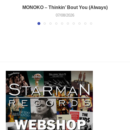
MONOKO – Thinkin’ Bout You (Always)
07/08/2026