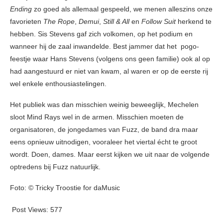
Ending
zo goed als allemaal gespeeld, we menen alleszins onze
favorieten
The Rope
,
Demui
,
Still & All
en
Follow Suit
herkend te
hebben. Sis Stevens gaf zich volkomen, op het podium en
wanneer hij de zaal inwandelde. Best jammer dat het pogo-
feestje waar Hans Stevens (volgens ons geen familie) ook al op
had aangestuurd er niet van kwam, al waren er op de eerste rij
wel enkele enthousiastelingen.
Het publiek was dan misschien weinig beweeglijk, Mechelen
sloot Mind Rays wel in de armen. Misschien moeten de
organisatoren, de jongedames van Fuzz, de band dra maar
eens opnieuw uitnodigen, vooraleer het viertal écht te groot
wordt. Doen, dames. Maar eerst kijken we uit naar de volgende
optredens bij Fuzz natuurlijk.
Foto: © Tricky Troostie for daMusic
Post Views:
577