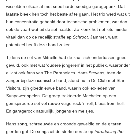
wisselden elkaar af met snoeiharde snedige garagepunk. Dat
laatste bleek hen toch het beste af te gaan. Het trio werd wat uit
hun concentratie gehaald door technische problemen, wat dan
ook de vaart wat uit de set haalde. Zo klonk het net iets minder
vitaal dan op de redelijk straffe ep
Schroot
. Jammer, want
potentieel heeft deze band zeker.
Tijdens de set van Mitraille had de zaal zich ondertussen goed
gevuld, ook met wat ‘oudere jongeren’ in het publiek, waaronder
allicht ook fans van The Paranoiacs. Hans Stevens, toen de
zanger bij deze iconische band, stond nu in De Club met Star
Visitors, zijn gloednieuwe band, waarin ook ex-leden van
Sunpower spelen. De groep trakteerde Mechelen op een
geïnspireerde set vol rauwe vuige rock ’n roll, blues from hell.
En garagerock natuurlijk, jongens en meisjes.
Hans zong, schreeuwde en croonde geweldig en de gitaren
gierden gul. De songs uit de sterke eerste ep
Introducing the