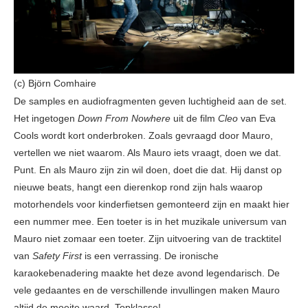
(c) Björn Comhaire
De samples en audiofragmenten geven luchtigheid aan de set.
Het ingetogen
Down From Nowhere
uit de film
Cleo
van Eva
Cools wordt kort onderbroken. Zoals gevraagd door Mauro,
vertellen we niet waarom. Als Mauro iets vraagt, doen we dat.
Punt. En als Mauro zijn zin wil doen, doet die dat. Hij danst op
nieuwe beats, hangt een dierenkop rond zijn hals waarop
motorhendels voor kinderfietsen gemonteerd zijn en maakt hier
een nummer mee. Een toeter is in het muzikale universum van
Mauro niet zomaar een toeter. Zijn uitvoering van de tracktitel
van
Safety First
is een verrassing. De ironische
karaokebenadering maakte het deze avond legendarisch. De
vele gedaantes en de verschillende invullingen maken Mauro
altijd de moeite waard. Topklasse!