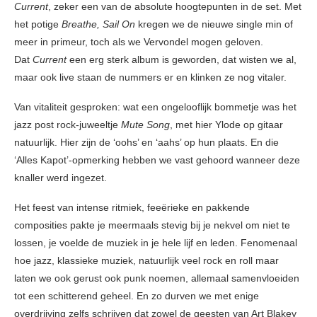
Current
, zeker een van de absolute hoogtepunten in de set. Met
het potige
Breathe, Sail On
kregen we de nieuwe single min of
meer in primeur, toch als we Vervondel mogen geloven.
Dat
Current
een erg sterk album is geworden, dat wisten we al,
maar ook live staan de nummers er en klinken ze nog vitaler.
Van vitaliteit gesproken: wat een ongelooflijk bommetje was het
jazz post rock-juweeltje
Mute Song
, met hier Ylode op gitaar
natuurlijk. Hier zijn de ‘oohs’ en ‘aahs’ op hun plaats. En die
‘Alles Kapot’-opmerking hebben we vast gehoord wanneer deze
knaller werd ingezet.
Het feest van intense ritmiek, feeërieke en pakkende
composities pakte je meermaals stevig bij je nekvel om niet te
lossen, je voelde de muziek in je hele lijf en leden. Fenomenaal
hoe jazz, klassieke muziek, natuurlijk veel rock en roll maar
laten we ook gerust ook punk noemen, allemaal samenvloeiden
tot een schitterend geheel. En zo durven we met enige
overdrijving zelfs schrijven dat zowel de geesten van Art Blakey