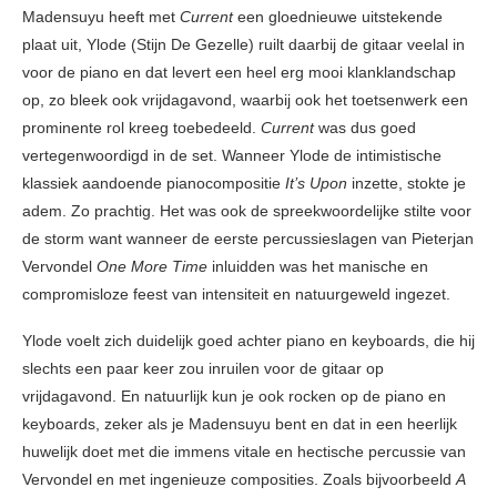
Madensuyu heeft met
Current
een gloednieuwe uitstekende
plaat uit, Ylode (Stijn De Gezelle) ruilt daarbij de gitaar veelal in
voor de piano en dat levert een heel erg mooi klanklandschap
op, zo bleek ook vrijdagavond, waarbij ook het toetsenwerk een
prominente rol kreeg toebedeeld.
Current
was dus goed
vertegenwoordigd in de set. Wanneer Ylode de intimistische
klassiek aandoende pianocompositie
It’s Upon
inzette, stokte je
adem. Zo prachtig. Het was ook de spreekwoordelijke stilte voor
de storm want wanneer de eerste percussieslagen van Pieterjan
Vervondel
One More Time
inluidden was het manische en
compromisloze feest van intensiteit en natuurgeweld ingezet.
Ylode voelt zich duidelijk goed achter piano en keyboards, die hij
slechts een paar keer zou inruilen voor de gitaar op
vrijdagavond. En natuurlijk kun je ook rocken op de piano en
keyboards, zeker als je Madensuyu bent en dat in een heerlijk
huwelijk doet met die immens vitale en hectische percussie van
Vervondel en met ingenieuze composities. Zoals bijvoorbeeld
A