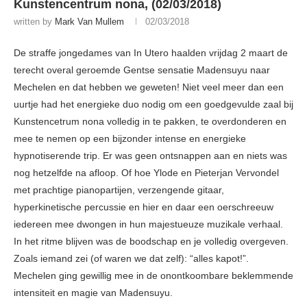
Kunstencentrum nona, (02/03/2018)
written by
Mark Van Mullem
02/03/2018
De straffe jongedames van In Utero haalden vrijdag 2 maart de
terecht overal geroemde Gentse sensatie Madensuyu naar
Mechelen en dat hebben we geweten! Niet veel meer dan een
uurtje had het energieke duo nodig om een goedgevulde zaal bij
Kunstencetrum nona volledig in te pakken, te overdonderen en
mee te nemen op een bijzonder intense en energieke
hypnotiserende trip. Er was geen ontsnappen aan en niets was
nog hetzelfde na afloop. Of hoe Ylode en Pieterjan Vervondel
met prachtige pianopartijen, verzengende gitaar,
hyperkinetische percussie en hier en daar een oerschreeuw
iedereen mee dwongen in hun majestueuze muzikale verhaal.
In het ritme blijven was de boodschap en je volledig overgeven.
Zoals iemand zei (of waren we dat zelf): “alles kapot!”.
Mechelen ging gewillig mee in de onontkoombare beklemmende
intensiteit en magie van Madensuyu.