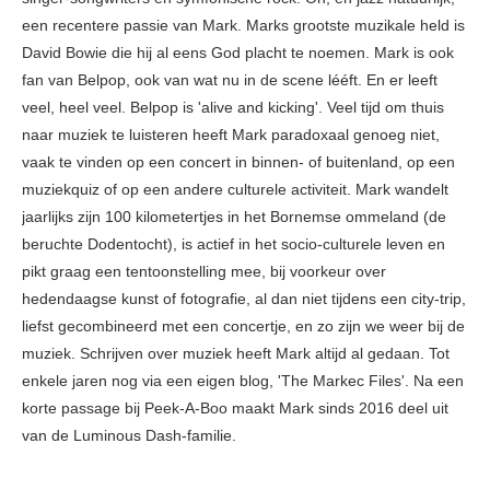
een recentere passie van Mark. Marks grootste muzikale held is
David Bowie die hij al eens God placht te noemen. Mark is ook
fan van Belpop, ook van wat nu in de scene lééft. En er leeft
veel, heel veel. Belpop is 'alive and kicking'. Veel tijd om thuis
naar muziek te luisteren heeft Mark paradoxaal genoeg niet,
vaak te vinden op een concert in binnen- of buitenland, op een
muziekquiz of op een andere culturele activiteit. Mark wandelt
jaarlijks zijn 100 kilometertjes in het Bornemse ommeland (de
beruchte Dodentocht), is actief in het socio-culturele leven en
pikt graag een tentoonstelling mee, bij voorkeur over
hedendaagse kunst of fotografie, al dan niet tijdens een city-trip,
liefst gecombineerd met een concertje, en zo zijn we weer bij de
muziek. Schrijven over muziek heeft Mark altijd al gedaan. Tot
enkele jaren nog via een eigen blog, 'The Markec Files'. Na een
korte passage bij Peek-A-Boo maakt Mark sinds 2016 deel uit
van de Luminous Dash-familie.