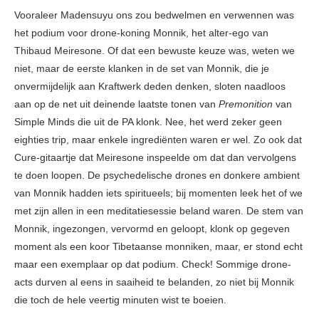
Vooraleer Madensuyu ons zou bedwelmen en verwennen was
het podium voor drone-koning Monnik, het alter-ego van
Thibaud Meiresone. Of dat een bewuste keuze was, weten we
niet, maar de eerste klanken in de set van Monnik, die je
onvermijdelijk aan Kraftwerk deden denken, sloten naadloos
aan op de net uit deinende laatste tonen van
Premonition
van
Simple Minds die uit de PA klonk. Nee, het werd zeker geen
eighties trip, maar enkele ingrediënten waren er wel. Zo ook dat
Cure-gitaartje dat Meiresone inspeelde om dat dan vervolgens
te doen loopen. De psychedelische drones en donkere ambient
van Monnik hadden iets spiritueels; bij momenten leek het of we
met zijn allen in een meditatiesessie beland waren. De stem van
Monnik, ingezongen, vervormd en geloopt, klonk op gegeven
moment als een koor Tibetaanse monniken, maar, er stond echt
maar een exemplaar op dat podium. Check! Sommige drone-
acts durven al eens in saaiheid te belanden, zo niet bij Monnik
die toch de hele veertig minuten wist te boeien.