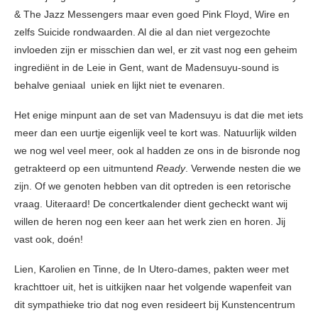
& The Jazz Messengers maar even goed Pink Floyd, Wire en
zelfs Suicide rondwaarden. Al die al dan niet vergezochte
invloeden zijn er misschien dan wel, er zit vast nog een geheim
ingrediënt in de Leie in Gent, want de Madensuyu-sound is
behalve geniaal uniek en lijkt niet te evenaren.
Het enige minpunt aan de set van Madensuyu is dat die met iets
meer dan een uurtje eigenlijk veel te kort was. Natuurlijk wilden
we nog wel veel meer, ook al hadden ze ons in de bisronde nog
getrakteerd op een uitmuntend
Ready
. Verwende nesten die we
zijn. Of we genoten hebben van dit optreden is een retorische
vraag. Uiteraard! De concertkalender dient gecheckt want wij
willen de heren nog een keer aan het werk zien en horen. Jij
vast ook, doén!
Lien, Karolien en Tinne, de In Utero-dames, pakten weer met
krachttoer uit, het is uitkijken naar het volgende wapenfeit van
dit sympathieke trio dat nog even resideert bij Kunstencentrum