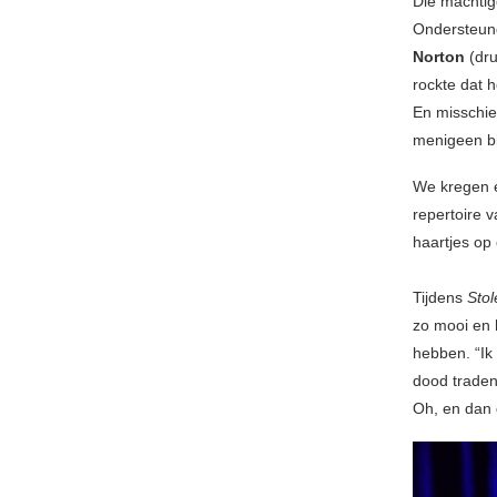
Die machtig
Ondersteun
Norton
(dru
rockte dat h
En misschie
menigeen bi
We kregen ee
repertoire 
haartjes op
Tijdens
Sto
zo mooi en 
hebben. “Ik
dood traden
Oh, en dan 