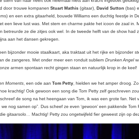
e stem van haar heeft ook helemaal niets aan kracht ingeboet gelukkig
d door trouwe kompanen
Stuart Mathis
(gitaar),
David Sutton
(bas) 
ms) en een extra gitaarheld, bouwde Williams een duchtig feestje in 
et een lieve lust was. Met stem en charme pakte het icoon de zaal in. 
n betreurde ze die zitjes ook wel. In de tweede helft van de show had 
jna aan het dansen gekregen.
n bijzonder mooie staalkaart, aka traktaat uit het rijke en bijzonder s
van de zangeres. Met onder meer een ronduit subliem
Drunken Angel
wa
 onze armen spontaan recht gingen staan en natuurlijk krop in de keel!
len Moments
, een ode aan
Tom Petty
, hielden we het amper droog. Z
hoe krachtig! Ook gewoon een song die Tom Petty zelf geschreven zo
 schreef de song na het heengaan van Tom, ik was een grote fan. Net v
 we nog samen op”. Dus scheef ze even ‘gewoon’ een pakkende Tom P
die gitaarsolo… Machtig! Petty zou ongetwijfeld fier geweest zijn op de