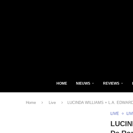
HOME
NIEUWS
REVIEWS
Home
Live
LUCINDA WILLIAMS + L.A. EDWARDS 
LIVE
LI
LUCIN