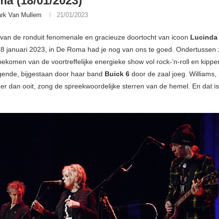
a (18/01/2023)
rk Van Mullem
21/01/2023
 van de ronduit fenomenale en gracieuze doortocht van icoon
Lucinda 
 januari 2023, in De Roma had je nog van ons te goed. Ondertussen z
bekomen van de voortreffelijke energieke show vol rock-‘n-roll en kippe
egende, bijgestaan door haar band
Buick 6
door de zaal joeg. Williams,
ger dan ooit, zong de spreekwoordelijke sterren van de hemel. En dat is