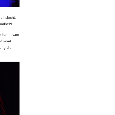
oit slecht,
aaiheid.
e band, was
et moet
ong die