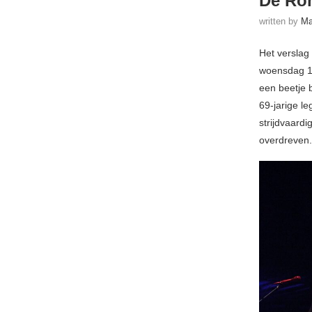
De Rom
written by
Ma
Het verslag
woensdag 18
een beetje 
69-jarige l
strijdvaardi
overdreven.