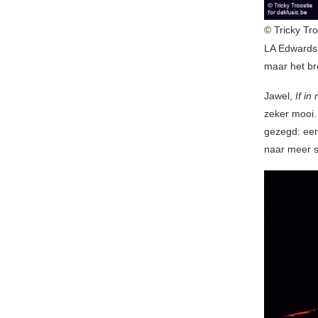
© Tricky Tr
LA Edwards 
maar het br
Jawel,
If in
zeker mooi.
gezegd: een 
naar meer 