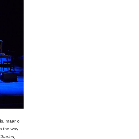
 is, maar o
’s the way
Charles
,