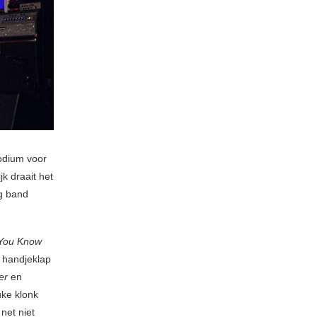
odium voor
ijk draait het
ng band
You Know
t handjeklap
er
en
uke klonk
net niet