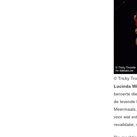
© Tricky Tr
Lucinda Wi
beroerte di
de levende 
Meermaals, 
voor wat ext
revalidatie, 