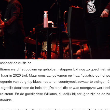
oostie for daMusic.be
lliams
werd het podium op geholpen, stappen lukt nog zo goed niet, s
e haar in 2020 trof. Maar eens aangekomen op ‘haar’ plaatsje op het p
legende van de gritty blues, roots- en countryrock zowaar te swingen é
eigenlijk doorheen de hele set. De stoel die er was neergezet werd enk
ra steun. En de goedlachse Williams, duidelijk blij terug te zijn na de z
straalde.