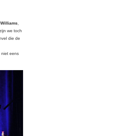
Williams
,
ijn we toch
nvel die de
 niet eens