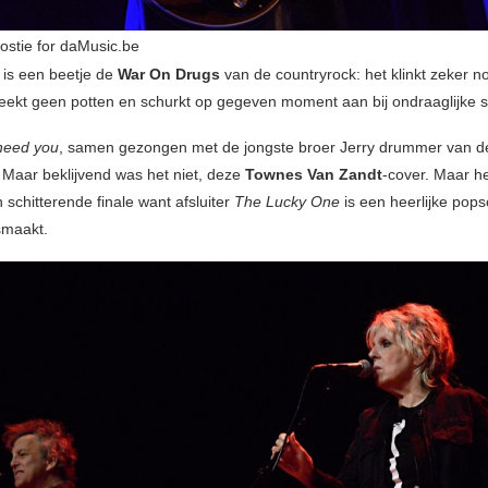
oostie for daMusic.be
is een beetje de
War On Drugs
van de countryrock: het klinkt zeker no
eekt geen potten en schurkt op gegeven moment aan bij ondraaglijke s
 need you
, samen gezongen met de jongste broer Jerry drummer van d
 Maar beklijvend was het niet, deze
Townes Van Zandt
-cover. Maar h
schitterende finale want afsluiter
The Lucky One
is een heerlijke pops
smaakt.