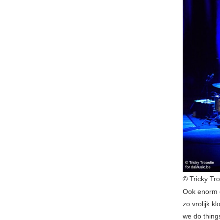
© Tricky Tr
Ook enorm 
zo vrolijk k
we do thin