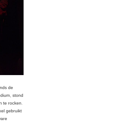
inds de
odium, stond
n te rocken.
el gebruikt
ware