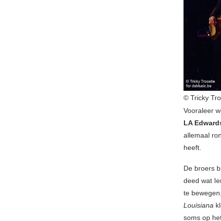
© Tricky Tr
Vooraleer w
LA Edward
allemaal ro
heeft.
De broers br
deed wat Ier
te bewegen,
Louisiana
kl
soms op het