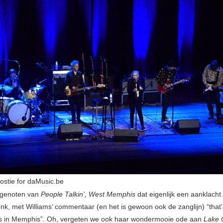
oostie for daMusic.be
genoten van
People Talkin’, West Memphis
dat eigenlijk een aanklacht
lonk, met Williams’ commentaar (en het is gewoon ook de zanglijn) “that
gs in Memphis”. Oh, vergeten we ook haar wondermooie ode aan
Lake 