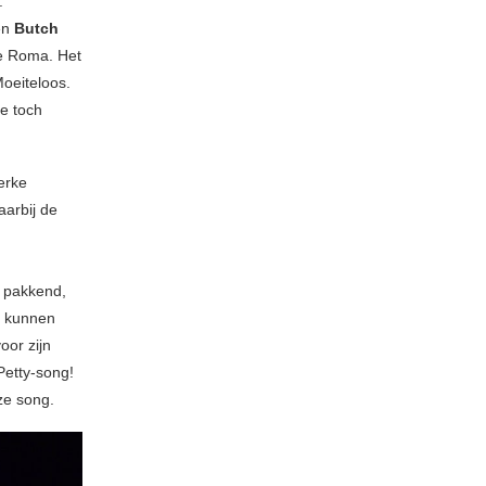
.
en
Butch
De Roma. Het
Moeiteloos.
ze toch
terke
arbij de
o pakkend,
u kunnen
oor zijn
etty-song!
ze song.