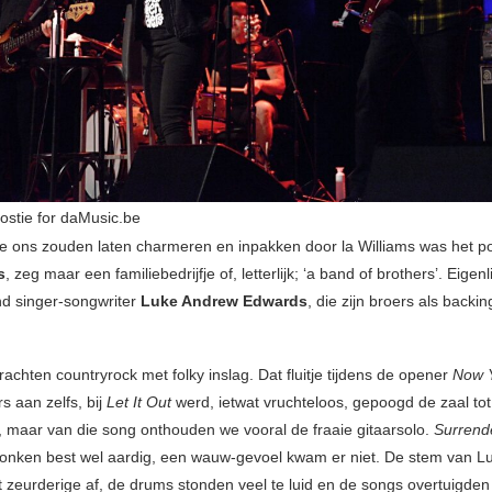
oostie for daMusic.be
e ons zouden laten charmeren en inpakken door la Williams was het p
s
, zeg maar een familiebedrijfje of, letterlijk; ‘a band of brothers’. Eigenl
nd singer-songwriter
Luke Andrew Edwards
, die zijn broers als backi
achten countryrock met folky inslag. Dat fluitje tijdens de opener
Now 
s aan zelfs, bij
Let It Out
werd, ietwat vruchteloos, gepoogd de zaal to
 maar van die song onthouden we vooral de fraaie gitaarsolo.
Surrend
onken best wel aardig, een wauw-gevoel kwam er niet. De stem van L
 zeurderige af, de drums stonden veel te luid en de songs overtuigden 