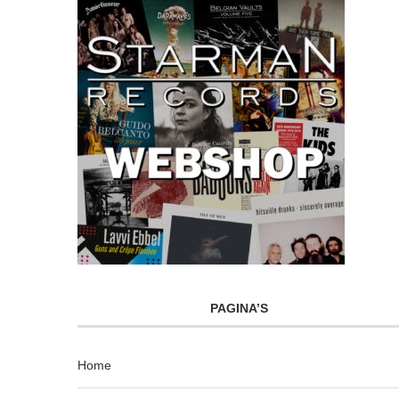
PAGINA’S
Home