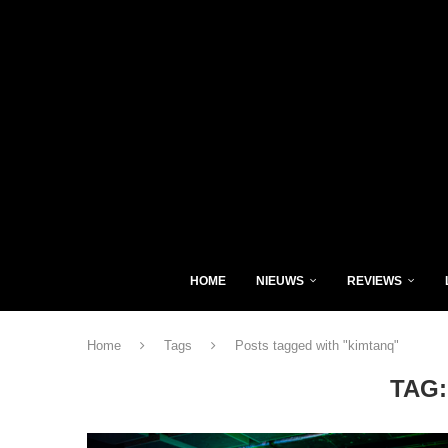
HOME
NIEUWS
REVIEWS
Home
Tags
Posts tagged with "kimtanq"
TAG