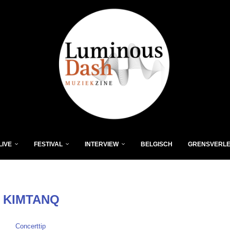
LIVE
FESTIVAL
INTERVIEW
BELGISCH
GRENSVERL
:
KIMTANQ
Concerttip