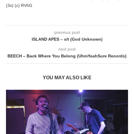
(3x) (c) RVhG
previous post
ISLAND APES – s/t (God Unknown)
next post
BEECH – Back Where You Belong (UhmYeahSure Records)
YOU MAY ALSO LIKE