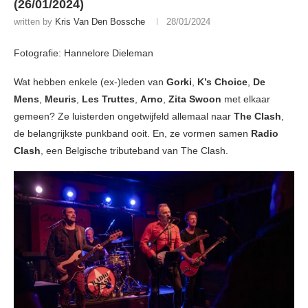
(26/01/2024)
written by
Kris Van Den Bossche
28/01/2024
Fotografie: Hannelore Dieleman
Wat hebben enkele (ex-)leden van
Gorki
,
K’s Choice
,
De
Mens
,
Meuris
,
Les Truttes
,
Arno
,
Zita Swoon
met elkaar
gemeen? Ze luisterden ongetwijfeld allemaal naar
The Clash
,
de belangrijkste punkband ooit. En, ze vormen samen
Radio
Clash
, een Belgische tributeband van The Clash.