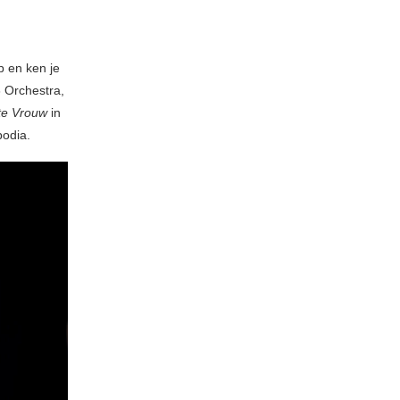
p en ken je
 Orchestra,
te Vrouw
in
podia.