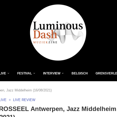
LIVE
FESTIVAL
INTERVIEW
BELGISCH
GRENSVERL
, Jazz Middelheim (16/08/2021)
LIVE
LIVE REVIEW
ROSSEEL Antwerpen, Jazz Middelheim