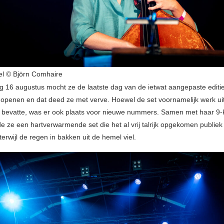
el © Björn Comhaire
16 augustus mocht ze de laatste dag van de ietwat aangepaste editi
openen en dat deed ze met verve. Hoewel de set voornamelijk werk ui
 bevatte, was er ook plaats voor nieuwe nummers. Samen met haar 9-
e ze een hartverwarmende set die het al vrij talrijk opgekomen publiek
rwijl de regen in bakken uit de hemel viel.