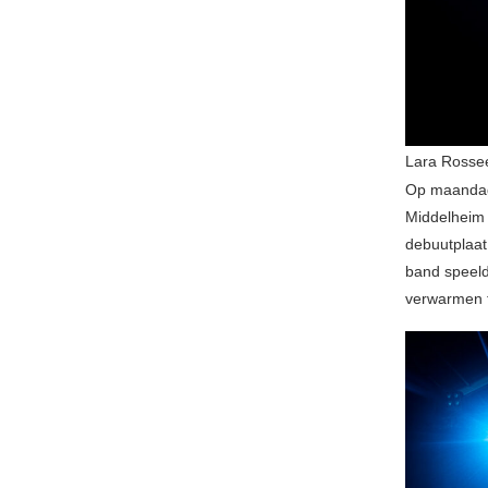
Lara Rosse
Op maandag 
Middelheim 
debuutplaat
band speeld
verwarmen te