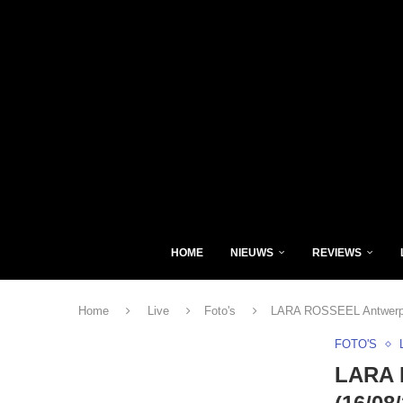
HOME
NIEUWS
REVIEWS
Home
Live
Foto's
LARA ROSSEEL Antwerpen
FOTO'S
LARA 