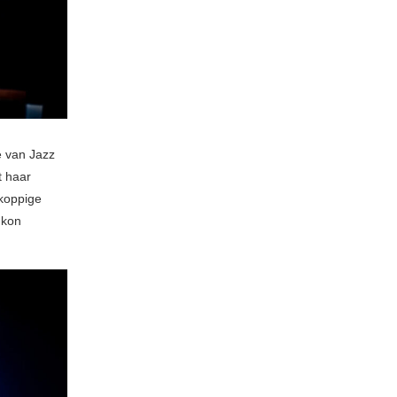
e van Jazz
t haar
koppige
 kon