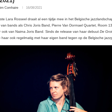
/2021)
örn Comhaire
16/08/2021
ste Lara Rosseel draait al een tijdje mee in het Belgische jazzlandscha
d van bands als Chris Joris Band, Pierre Van Dormael Quartet, Room 13
 ook van Naima Joris Band. Sinds de release van haar debuut
De Gro
 haar ook regelmatig met haar eigen band tegen op de Belgische jazz