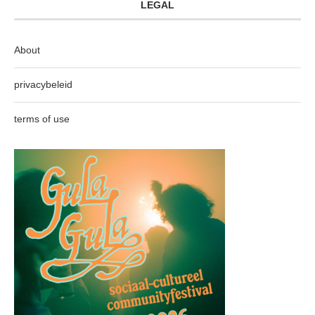
LEGAL
About
privacybeleid
terms of use