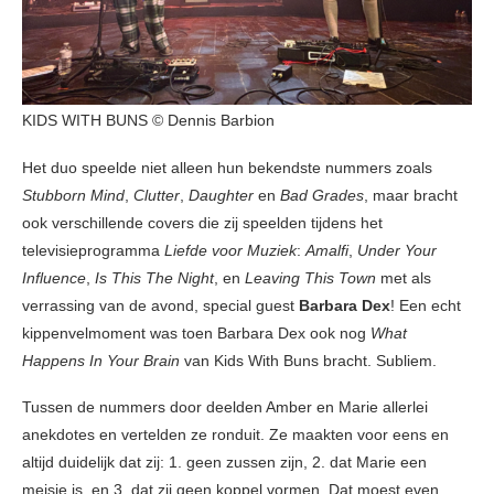
KIDS WITH BUNS © Dennis Barbion
Het duo speelde niet alleen hun bekendste nummers zoals
Stubborn Mind
,
Clutter
,
Daughter
en
Bad Grades
, maar bracht
ook verschillende covers die zij speelden tijdens het
televisieprogramma
Liefde voor Muziek
:
Amalfi
,
Under Your
Influence
,
Is This The Night
, en
Leaving This Town
met als
verrassing van de avond, special guest
Barbara Dex
! Een echt
kippenvelmoment was toen Barbara Dex ook nog
What
Happens In Your Brain
van Kids With Buns bracht. Subliem.
Tussen de nummers door deelden Amber en Marie allerlei
anekdotes en vertelden ze ronduit. Ze maakten voor eens en
altijd duidelijk dat zij: 1. geen zussen zijn, 2. dat Marie een
meisje is, en 3. dat zij geen koppel vormen. Dat moest even