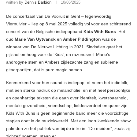
written by
Dennis Barbion
10/05/2025
De concertzaal van De Vooruit in Gent – tegenwoordig
Viernulvier – liep op 8 mei 2025 volledig vol voor een schitterend
concert van de Belgische indiepopband
Kids With Buns
. Het
duo
Marie Van Uytvanck
en
Amber Piddington
was de
winnaar van De Nieuwe Lichting in 2021. Sindsdien gaat het
pijlsnel omhoog voor de ‘Kids’, en razendsnel. Marie’s
androgyne stem en Ambers zijdezachte zang en sublieme
gitaarpartijen, dat is pure magie samen.
Kenmerkend voor hun sound is indiepop, of noem het indiefolk,
met een sterke nadruk op melancholie, en met heel persoonlijke
en openhartige teksten die gaan over identiteit, kwetsbaarheid,
mentale gezondheid, vriendschap, liefdesverdriet en queer zijn.
Kids With Buns is geen beginnende band meer die voorzichtige
stapjes doet in de muziekwereld. Met een indrukwekkende show
palmden ze het publiek van bij de intro in. “De meiden”, zoals zij
zichzelf noemen, staan er.