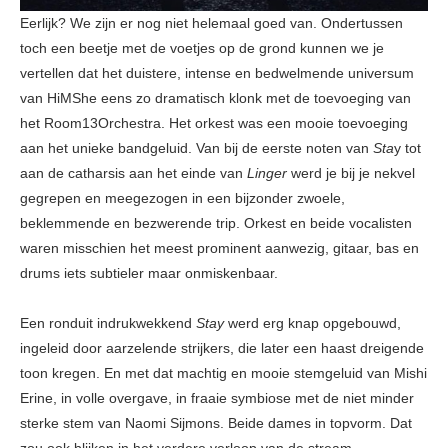
Eerlijk? We zijn er nog niet helemaal goed van. Ondertussen
toch een beetje met de voetjes op de grond kunnen we je
vertellen dat het duistere, intense en bedwelmende universum
van HiMShe eens zo dramatisch klonk met de toevoeging van
het Room13Orchestra. Het orkest was een mooie toevoeging
aan het unieke bandgeluid. Van bij de eerste noten van
Sta
y tot
aan de catharsis aan het einde van
Linger
werd je bij je nekvel
gegrepen en meegezogen in een bijzonder zwoele,
beklemmende en bezwerende trip. Orkest en beide vocalisten
waren misschien het meest prominent aanwezig, gitaar, bas en
drums iets subtieler maar onmiskenbaar.
Een ronduit indrukwekkend
Stay
werd erg knap opgebouwd,
ingeleid door aarzelende strijkers, die later een haast dreigende
toon kregen. En met dat machtig en mooie stemgeluid van Mishi
Erine, in volle overgave, in fraaie symbiose met de niet minder
sterke stem van Naomi Sijmons. Beide dames in topvorm. Dat