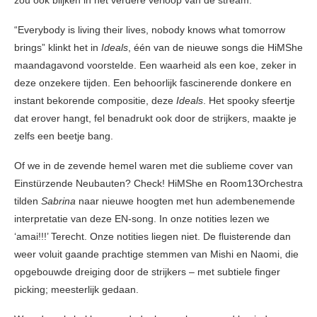
zou ook blijken in het verdere verloop van de stream.
“Everybody is living their lives, nobody knows what tomorrow
brings” klinkt het in
Ideals
, één van de nieuwe songs die HiMShe
maandagavond voorstelde. Een waarheid als een koe, zeker in
deze onzekere tijden. Een behoorlijk fascinerende donkere en
instant bekorende compositie, deze
Ideals
. Het spooky sfeertje
dat erover hangt, fel benadrukt ook door de strijkers, maakte je
zelfs een beetje bang.
Of we in de zevende hemel waren met die sublieme cover van
Einstürzende Neubauten? Check! HiMShe en Room13Orchestra
tilden
Sabrina
naar nieuwe hoogten met hun adembenemende
interpretatie van deze EN-song. In onze notities lezen we
‘amai!!!’ Terecht. Onze notities liegen niet. De fluisterende dan
weer voluit gaande prachtige stemmen van Mishi en Naomi, die
opgebouwde dreiging door de strijkers – met subtiele finger
picking; meesterlijk gedaan.