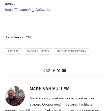
geniet:
https://fb.watch/4_xCo3cvub/
Post Views:
794
HIMSHE
NAOMI SIJMONS
ROOM13ORCHESTRA
0
MARK VAN MULLEM
Mark staat op met muziek en gaat ermee
slapen. Opgegroeid in de jaren tachtig en
negentig kan hij een een flinke portie new wave of post punk en