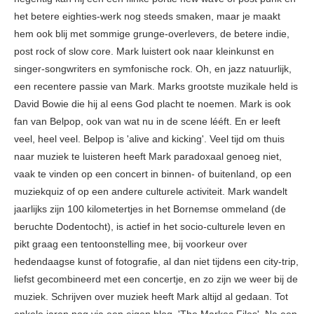
het betere eighties-werk nog steeds smaken, maar je maakt
hem ook blij met sommige grunge-overlevers, de betere indie,
post rock of slow core. Mark luistert ook naar kleinkunst en
singer-songwriters en symfonische rock. Oh, en jazz natuurlijk,
een recentere passie van Mark. Marks grootste muzikale held is
David Bowie die hij al eens God placht te noemen. Mark is ook
fan van Belpop, ook van wat nu in de scene lééft. En er leeft
veel, heel veel. Belpop is 'alive and kicking'. Veel tijd om thuis
naar muziek te luisteren heeft Mark paradoxaal genoeg niet,
vaak te vinden op een concert in binnen- of buitenland, op een
muziekquiz of op een andere culturele activiteit. Mark wandelt
jaarlijks zijn 100 kilometertjes in het Bornemse ommeland (de
beruchte Dodentocht), is actief in het socio-culturele leven en
pikt graag een tentoonstelling mee, bij voorkeur over
hedendaagse kunst of fotografie, al dan niet tijdens een city-trip,
liefst gecombineerd met een concertje, en zo zijn we weer bij de
muziek. Schrijven over muziek heeft Mark altijd al gedaan. Tot