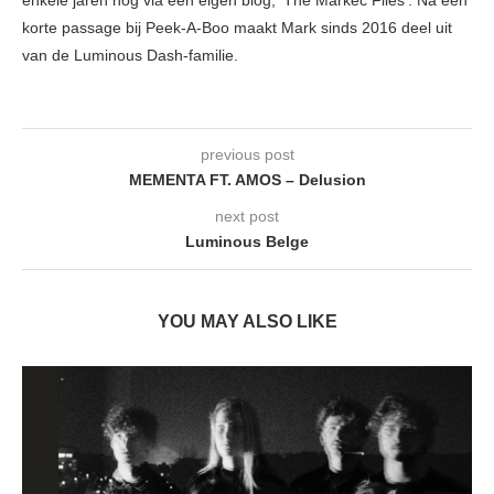
enkele jaren nog via een eigen blog, 'The Markec Files'. Na een
korte passage bij Peek-A-Boo maakt Mark sinds 2016 deel uit
van de Luminous Dash-familie.
previous post
MEMENTA FT. AMOS – Delusion
next post
Luminous Belge
YOU MAY ALSO LIKE