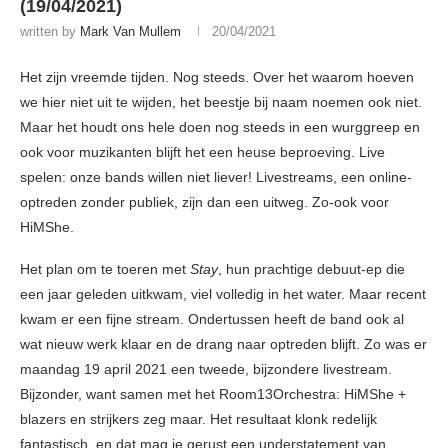
(19/04/2021)
written by
Mark Van Mullem
20/04/2021
Het zijn vreemde tijden. Nog steeds. Over het waarom hoeven
we hier niet uit te wijden, het beestje bij naam noemen ook niet.
Maar het houdt ons hele doen nog steeds in een wurggreep en
ook voor muzikanten blijft het een heuse beproeving. Live
spelen: onze bands willen niet liever! Livestreams, een online-
optreden zonder publiek, zijn dan een uitweg. Zo-ook voor
HiMShe.
Het plan om te toeren met
Stay
, hun prachtige debuut-ep die
een jaar geleden uitkwam, viel volledig in het water. Maar recent
kwam er een fijne stream. Ondertussen heeft de band ook al
wat nieuw werk klaar en de drang naar optreden blijft. Zo was er
maandag 19 april 2021 een tweede, bijzondere livestream.
Bijzonder, want samen met het Room13Orchestra: HiMShe +
blazers en strijkers zeg maar. Het resultaat klonk redelijk
fantastisch, en dat mag je gerust een understatement van