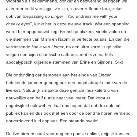
Woorden als beklemmend, donker en bezwerend bezigden we
al eerder in dit verslagje. Ze zijn, in overtreffende trap, zeker
ook van toepassing op
Linger
. “You undress me with your
cheeky eyes”, klinkt het in deze nieuwe track. Wat een spanning
wordt hier opgebouwd zeg. Bronstige blazers, viriele violen en
die stemmen van Mishi en Naomi in perfecte balans. En dan die
verrassende finale van
Linger
, na een ultra korte ijzige stilte
volgde een bijna chaotische catharsis met ei zo na hels
apocalyptisch krijsende stemmen van Erine en Sijmons. Slik!
Die ontbinding der demonen aan het einde van
Linger
betekende jammer genoeg ook een nogal abrupt einde van de
live-set. Natuurlijk smaakte deze geniale muzikale trip van
nauwelijks een half uurtje naar veel meer. Dat komt er
ongetwijfeld ook wel. En laat ons hopen dat dat dra ook mét
publiek kan en dus ook met een door de band te horen verdiend
oorverdovend luid applaus. Een staande ovatie!
De live-stream staat voor nog een poosje online, grijp je kans en