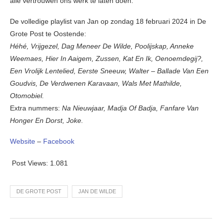
alle vertrouwen ons werk te laten doen.
De volledige playlist van Jan op zondag 18 februari 2024 in De
Grote Post te Oostende:
Héhé, Vrijgezel, Dag Meneer De Wilde, Poolijskap, Anneke
Weemaes, Hier In Aaigem, Zussen, Kat En Ik, Oenoemdegij?,
Een Vrolijk Lentelied, Eerste Sneeuw, Walter – Ballade Van Een
Goudvis, De Verdwenen Karavaan, Wals Met Mathilde,
Otomobiel.
Extra nummers:
Na Nieuwjaar, Madja Of Badja, Fanfare Van
Honger En Dorst, Joke.
Website
–
Facebook
Post Views:
1.081
DE GROTE POST
JAN DE WILDE