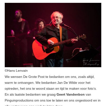
©Hans Lenvain
We wensen De Grote Post te bedanken om ons, zoals altijd,
warm te ontvangen. We bedanken Jan De Wilde voor het
optreden, het ons te woord staan en tijd te maken voor foto’s.
En als laatste bedanken we graag
Geert Vandenbon
van
Pinguinproductions om ons toe te laten en ons ongestoord en in