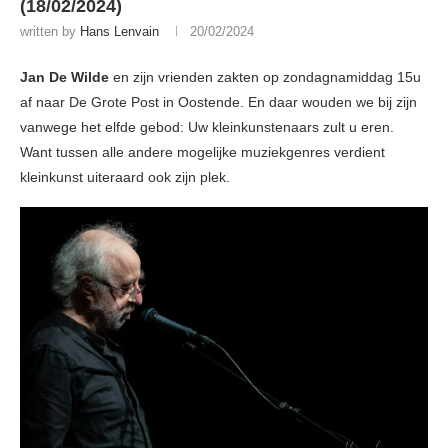
(18/02/2024)
written by
Hans Lenvain
20/02/2024
Jan De Wilde
en zijn vrienden zakten op zondagnamiddag 15u
af naar De Grote Post in Oostende. En daar wouden we bij zijn
vanwege het elfde gebod: Uw kleinkunstenaars zult u eren.
Want tussen alle andere mogelijke muziekgenres verdient
kleinkunst uiteraard ook zijn plek.