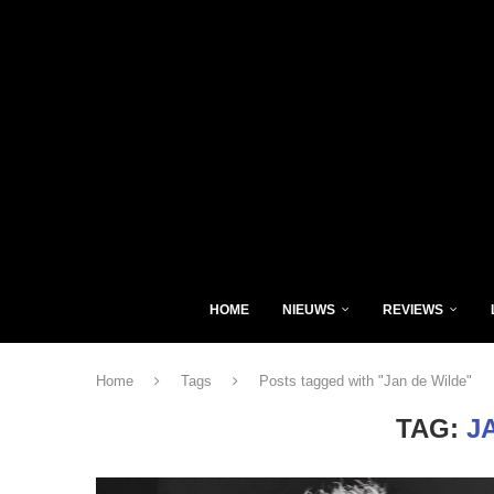
HOME
NIEUWS
REVIEWS
Home
Tags
Posts tagged with "Jan de Wilde"
TAG:
J