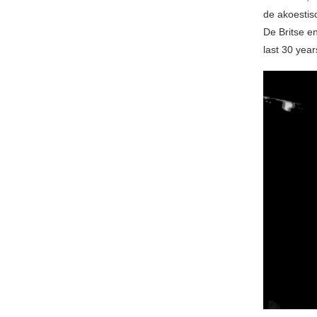
de akoestis
De Britse e
last 30 year