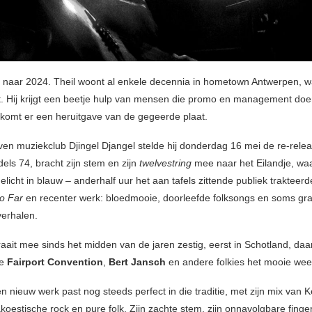
 naar 2024. Theil woont al enkele decennia in hometown Antwerpen, wa
t. Hij krijgt een beetje hulp van mensen die promo en management doe
 komt er een heruitgave van de gegeerde plaat.
ven muziekclub Djingel Djangel stelde hij donderdag 16 mei de re-relea
dels 74, bracht zijn stem en zijn
twelvestring
mee naar het Eilandje, waa
gelicht in blauw – anderhalf uur het aan tafels zittende publiek trakteer
o Far
en recenter werk: bloedmooie, doorleefde folksongs en soms gr
verhalen.
raait mee sinds het midden van de jaren zestig, eerst in Schotland, da
he
Fairport Convention
,
Bert Jansch
en andere folkies het mooie we
n nieuw werk past nog steeds perfect in die traditie, met zijn mix van K
koestische rock en pure folk. Zijn zachte stem, zijn onnavolgbare finge