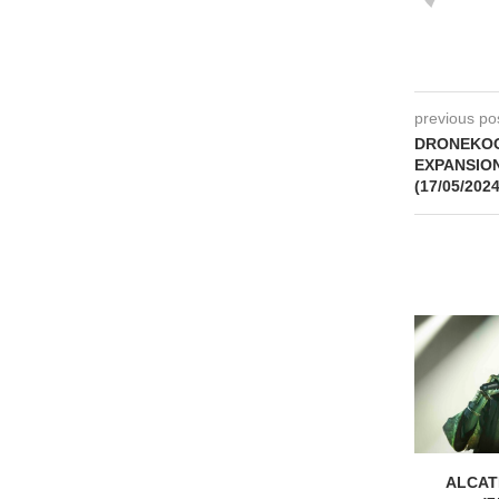
previous po
DRONEKOO
EXPANSION 
(17/05/2024
ALCATR