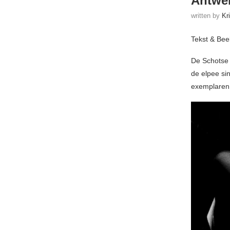
Antwer
written by
Kr
Tekst & Bee
De Schotse 
de elpee si
exemplaren 