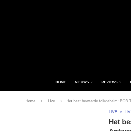
HOME
NIEUWS
REVIEWS
Home
Live
Het best bewaarde folkgeheim: BOB T
LIVE
LI
Het be