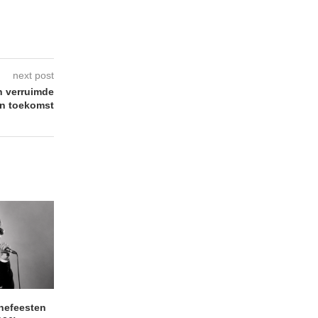
next post
n verruimde
en toekomst
nefeesten
LOKERSE FEESTEN Dag 3:
ARGONAUT + HUM