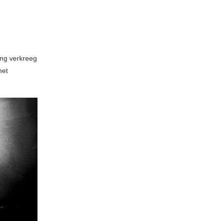
zing verkreeg
met