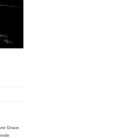
iane Grace.
zende