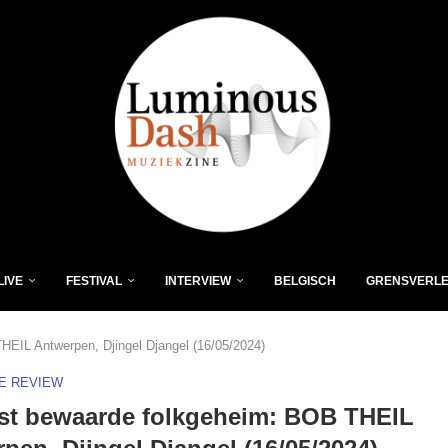
LIVE
FESTIVAL
INTERVIEW
BELGISCH
GRENSVERL
HEIL Antwerpen, Djingel Djangel (16/05/2024)
VE REVIEW
st bewaarde folkgeheim: BOB THEIL