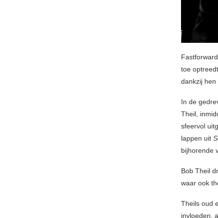
Fastforward
toe optreed
dankzij hen
In de gedre
Theil, inmid
sfeervol uit
lappen uit
S
bijhorende 
Bob Theil d
waar ook t
Theils oud e
invloeden, a