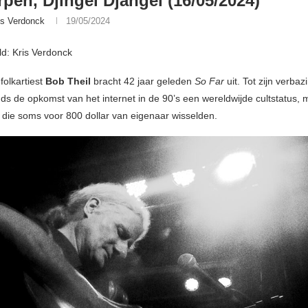
pen, Djingel Djangel (16/05/2024)
is Verdonck
19/05/2024
ld: Kris Verdonck
folkartiest
Bob Theil
bracht 42 jaar geleden
So Far
uit. Tot zijn verba
nds de opkomst van het internet in de 90’s een wereldwijde cultstatus, 
die soms voor 800 dollar van eigenaar wisselden.