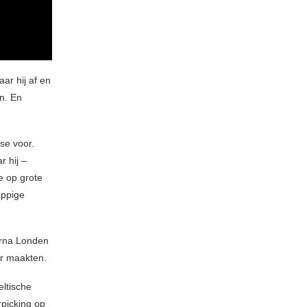
ar hij af en
n. En
se voor.
r hij –
de op grote
appige
arna Londen
er maakten.
eltische
rpicking op