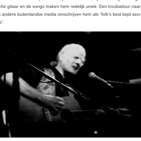
che gitaar en de songs maken hem redelijk uniek. Een troubadour naar
n andere buitenlandse media omschrijven hem als “folk’s best kept secr
s”.