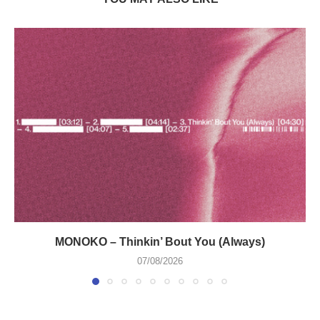
MONOKO – Thinkin’ Bout You (Always)
07/08/2026