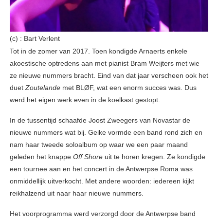
(c) : Bart Verlent
Tot in de zomer van 2017. Toen kondigde Arnaerts enkele
akoestische optredens aan met pianist Bram Weijters met wie
ze nieuwe nummers bracht. Eind van dat jaar verscheen ook het
duet
Zoutelande
met BLØF, wat een enorm succes was. Dus
werd het eigen werk even in de koelkast gestopt.
In de tussentijd schaafde Joost Zweegers van Novastar de
nieuwe nummers wat bij. Geike vormde een band rond zich en
nam haar tweede soloalbum op waar we een paar maand
geleden het knappe
Off Shore
uit te horen kregen. Ze kondigde
een tournee aan en het concert in de Antwerpse Roma was
onmiddellijk uitverkocht. Met andere woorden: iedereen kijkt
reikhalzend uit naar haar nieuwe nummers.
Het voorprogramma werd verzorgd door de Antwerpse band