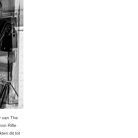
y
van The
on Rifle
en dit tot