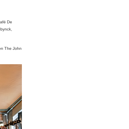
Café De
bbynck,
en The John