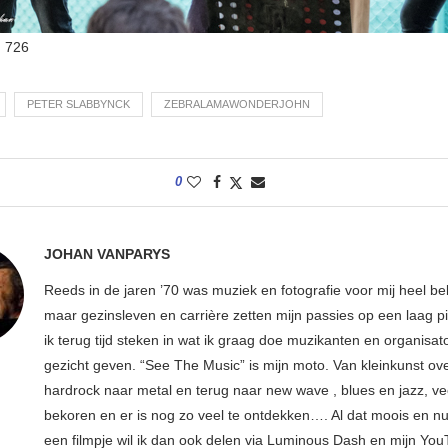
:
726
PETER SLABBYNCK
ZEBRALAMAWONDERJOHN
0
JOHAN VANPARYS
Reeds in de jaren ’70 was muziek en fotografie voor mij heel bel
maar gezinsleven en carrière zetten mijn passies op een laag pi
ik terug tijd steken in wat ik graag doe muzikanten en organisa
gezicht geven. “See The Music” is mijn moto. Van kleinkunst ov
hardrock naar metal en terug naar new wave , blues en jazz, ve
bekoren en er is nog zo veel te ontdekken…. Al dat moois en n
een filmpje wil ik dan ook delen via Luminous Dash en mijn Yo