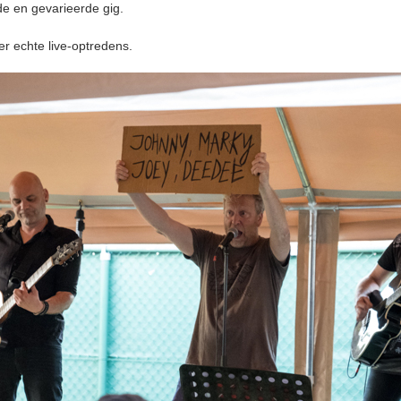
e en gevarieerde gig.
er echte live-optredens.