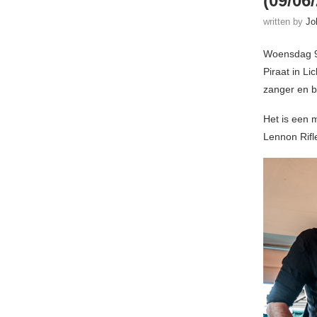
(09/06
written by
Jo
Woensdag 9 
Piraat in L
zanger en b
Het is een 
Lennon Rifle