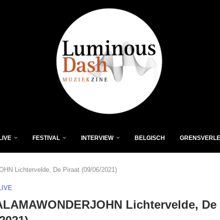
LIVE
FESTIVAL
INTERVIEW
BELGISCH
GRENSVERL
ichtervelde, De Piraat (09/06/2021)
LIVE
LAMAWONDERJOHN Lichtervelde, De P