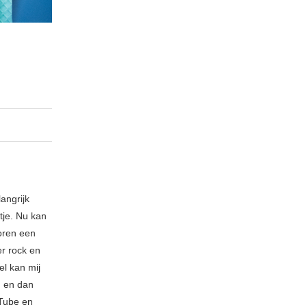
angrijk
tje. Nu kan
toren een
er rock en
el kan mij
u en dan
uTube en