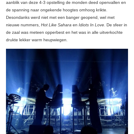
aanblik van deze 4-3 opstelling de monden deed openvallen en
de spanning naar ongekende hoogtes omhoog krikte.
Desondanks werd niet met een banger geopend, wel met
nieuwe nummers,
Hot Like Sahara
en
Idiots In Love
. De sfeer in
de zaal was meteen opperbest en het was in alle uitverkochte
drukte lekker warm heupwiegen.