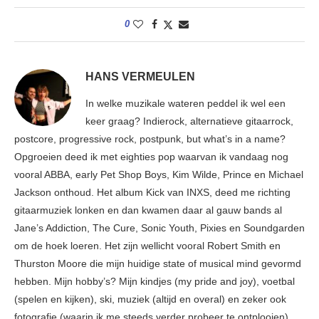
0
HANS VERMEULEN
In welke muzikale wateren peddel ik wel een
keer graag? Indierock, alternatieve gitaarrock,
postcore, progressive rock, postpunk, but what’s in a name?
Opgroeien deed ik met eighties pop waarvan ik vandaag nog
vooral ABBA, early Pet Shop Boys, Kim Wilde, Prince en Michael
Jackson onthoud. Het album Kick van INXS, deed me richting
gitaarmuziek lonken en dan kwamen daar al gauw bands al
Jane’s Addiction, The Cure, Sonic Youth, Pixies en Soundgarden
om de hoek loeren. Het zijn wellicht vooral Robert Smith en
Thurston Moore die mijn huidige state of musical mind gevormd
hebben. Mijn hobby’s? Mijn kindjes (my pride and joy), voetbal
(spelen en kijken), ski, muziek (altijd en overal) en zeker ook
fotografie (waarin ik me steeds verder probeer te ontplooien).