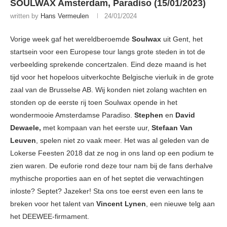
SOULWAX Amsterdam, Paradiso (15/01/2023)
written by
Hans Vermeulen
24/01/2024
Vorige week gaf het wereldberoemde
Soulwax
uit Gent, het
startsein voor een Europese tour langs grote steden in tot de
verbeelding sprekende concertzalen. Eind deze maand is het
tijd voor het hopeloos uitverkochte Belgische vierluik in de grote
zaal van de Brusselse AB. Wij konden niet zolang wachten en
stonden op de eerste rij toen Soulwax opende in het
wondermooie Amsterdamse Paradiso.
Stephen
en
David
Dewaele,
met kompaan van het eerste uur,
Stefaan Van
Leuven
, spelen niet zo vaak meer. Het was al geleden van de
Lokerse Feesten 2018 dat ze nog in ons land op een podium te
zien waren. De euforie rond deze tour nam bij de fans derhalve
mythische proporties aan en of het septet die verwachtingen
inloste? Septet? Jazeker! Sta ons toe eerst even een lans te
breken voor het talent van
Vincent Lynen
, een nieuwe telg aan
het DEEWEE-firmament.