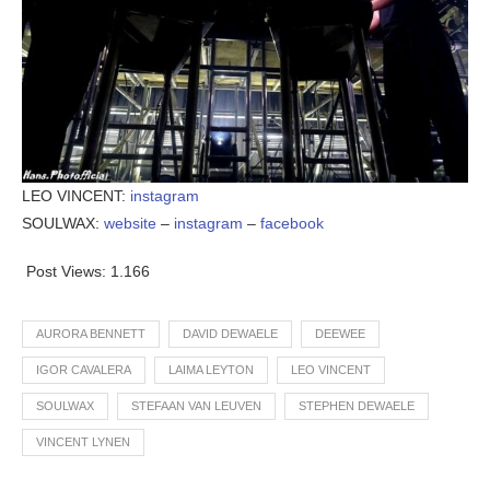
LEO VINCENT:
instagram
SOULWAX:
website
–
instagram
–
facebook
Post Views:
1.166
AURORA BENNETT
DAVID DEWAELE
DEEWEE
IGOR CAVALERA
LAIMA LEYTON
LEO VINCENT
SOULWAX
STEFAAN VAN LEUVEN
STEPHEN DEWAELE
VINCENT LYNEN