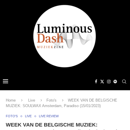
Home
Live
Foto's
WEEK VAN DE BELGISCHE
MUZIEK: SOULWAX Amsterdam, Paradiso (15/01/2023)
FOTO'S
LIVE
LIVE REVIEW
WEEK VAN DE BELGISCHE MUZIEK: