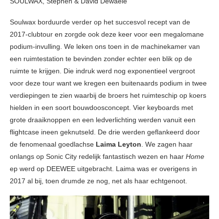
SOULWAX, Stephen & David Dewaele
Soulwax borduurde verder op het succesvol recept van de
2017-clubtour en zorgde ook deze keer voor een megalomane
podium-invulling. We leken ons toen in de machinekamer van
een ruimtestation te bevinden zonder echter een blik op de
ruimte te krijgen. Die indruk werd nog exponentieel vergroot
voor deze tour want we kregen een buitenaards podium in twee
verdiepingen te zien waarbij de broers het ruimteschip op koers
hielden in een soort bouwdoosconcept. Vier keyboards met
grote draaiknoppen en een ledverlichting werden vanuit een
flightcase ineen geknutseld. De drie werden geflankeerd door
de fenomenaal goedlachse
Laima Leyton
. We zagen haar
onlangs op Sonic City redelijk fantastisch wezen en haar
Home
ep werd op DEEWEE uitgebracht. Laima was er overigens in
2017 al bij, toen drumde ze nog, net als haar echtgenoot.