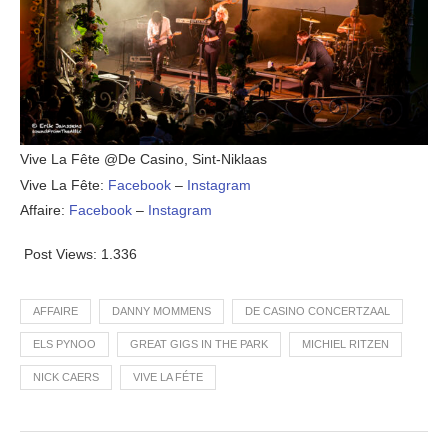
Vive La Fête @De Casino, Sint-Niklaas
Vive La Fête:
Facebook
–
Instagram
Affaire:
Facebook
–
Instagram
Post Views:
1.336
AFFAIRE
DANNY MOMMENS
DE CASINO CONCERTZAAL
ELS PYNOO
GREAT GIGS IN THE PARK
MICHIEL RITZEN
NICK CAERS
VIVE LA FÉTE