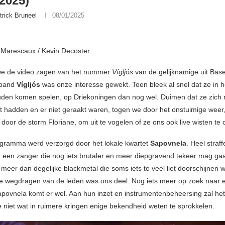
/2025)
trick Bruneel
08/01/2025
t Marescaux / Kevin Decoster
we de video zagen van het nummer
Vígljós
van de gelijknamige uit Base
 band
Vígljós
was onze interesse gewekt. Toen bleek al snel dat ze in h
den komen spelen, op Driekoningen dan nog wel. Duimen dat ze zich n
kt hadden en er niet geraakt waren, togen we door het onstuimige weer
door de storm Floriane, om uit te vogelen of ze ons ook live wisten te 
gramma werd verzorgd door het lokale kwartet
Sapovnela
. Heel straff
 een zanger die nog iets brutaler en meer diepgravend tekeer mag ga
 meer dan degelijke blackmetal die soms iets te veel liet doorschijnen 
de wegdragen van de leden was ons deel. Nog iets meer op zoek naar 
apovnela komt er wel. Aan hun inzet en instrumentenbeheersing zal het
ze niet wat in ruimere kringen enige bekendheid weten te sprokkelen.