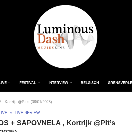
LIVE
FESTIVAL
INTERVIEW
BELGISCH
GRENSVERL
Kortrijk @Pit’s (06/01/2025)
LIVE
LIVE REVIEW
S + SAPOVNELA , Kortrijk @Pit’s