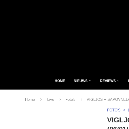
HOME
NIEUWS
REVIEWS
Home
Live
Foto's
VIGLJOS + SAPOVNELA , 
FOTO'S
VIGLJO