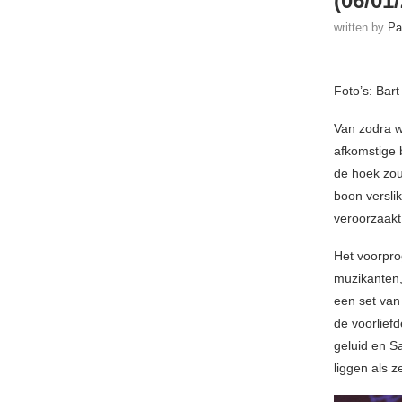
(06/01
written by
Pa
Foto’s: Bar
Van zodra 
afkomstige
de hoek zou
boon versli
veroorzaakt 
Het voorpro
muzikanten,
een set van
de voorlief
geluid en S
liggen als 