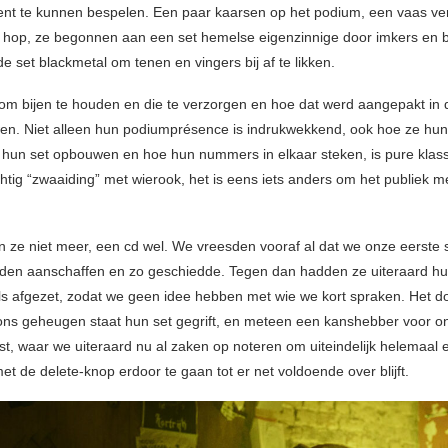
ment te kunnen bespelen. Een paar kaarsen op het podium, een vaas ve
hop, ze begonnen aan een set hemelse eigenzinnige door imkers en b
e set blackmetal om tenen en vingers bij af te likken.
t om bijen te houden en die te verzorgen en hoe dat werd aangepakt in 
n. Niet alleen hun podiumprésence is indrukwekkend, ook hoe ze hun
hun set opbouwen en hoe hun nummers in elkaar steken, is pure klas
htig “zwaaiding” met wierook, het is eens iets anders om het publiek m
n ze niet meer, een cd wel. We vreesden vooraf al dat we onze eerste s
uden aanschaffen en zo geschiedde. Tegen dan hadden ze uiteraard h
s afgezet, zodat we geen idee hebben met wie we kort spraken. Het do
n ons geheugen staat hun set gegrift, en meteen een kanshebber voor o
jst, waar we uiteraard nu al zaken op noteren om uiteindelijk helemaal 
t de delete-knop erdoor te gaan tot er net voldoende over blijft.