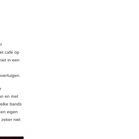
l
et café op
iet in een
,
overtuigen.
e
an en met
welke bands
een eigen
 zeker niet