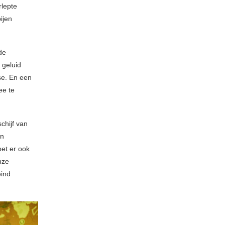
rlepte
ijen
de
 geluid
se. En een
ee te
chijf van
un
et er ook
nze
eind