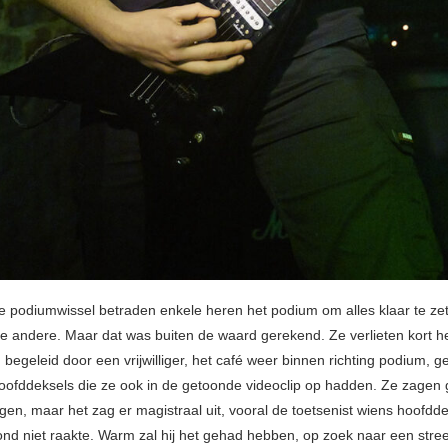
e podiumwissel betraden enkele heren het podium om alles klaar te ze
ke andere. Maar dat was buiten de waard gerekend. Ze verlieten kort 
egeleid door een vrijwilliger, het café weer binnen richting podium, ge
oofddeksels die ze ook in de getoonde videoclip op hadden. Ze zagen g
ngen, maar het zag er magistraal uit, vooral de toetsenist wiens hoofdd
fond niet raakte. Warm zal hij het gehad hebben, op zoek naar een stree