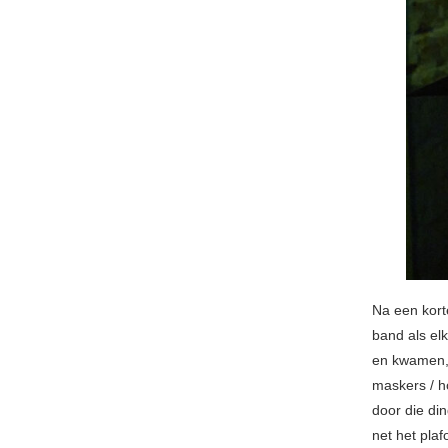
Na een kort
band als el
en kwamen, b
maskers / h
door die di
net het pla