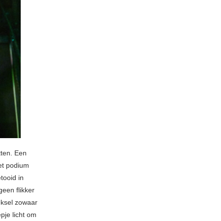
tten. Een
het podium
tooid in
een flikker
eksel zowaar
pje licht om