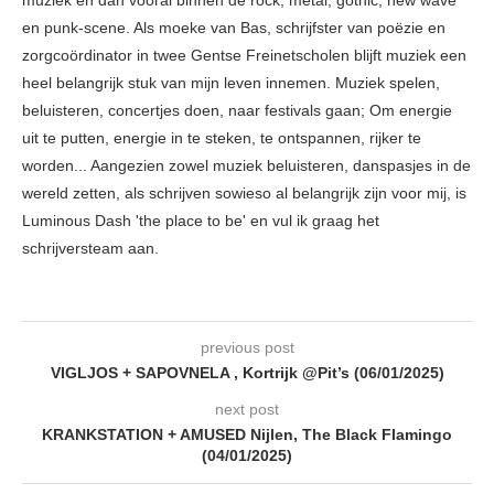
muziek en dan vooral binnen de rock, metal, gothic, new wave
en punk-scene. Als moeke van Bas, schrijfster van poëzie en
zorgcoördinator in twee Gentse Freinetscholen blijft muziek een
heel belangrijk stuk van mijn leven innemen. Muziek spelen,
beluisteren, concertjes doen, naar festivals gaan; Om energie
uit te putten, energie in te steken, te ontspannen, rijker te
worden... Aangezien zowel muziek beluisteren, danspasjes in de
wereld zetten, als schrijven sowieso al belangrijk zijn voor mij, is
Luminous Dash 'the place to be' en vul ik graag het
schrijversteam aan.
previous post
VIGLJOS + SAPOVNELA , Kortrijk @Pit’s (06/01/2025)
next post
KRANKSTATION + AMUSED Nijlen, The Black Flamingo
(04/01/2025)