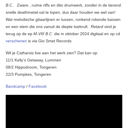
B.C..
Zware , ruime riffs en dito drumwerk, zonder in de tierend
snelle deathmetal-val te lopen, dus daar houden we wel van!
Wat melodische gitaarlijnen er tussen, ronkend rokende bassen
en een stem die ons vanuit de diepte toebrult.
Retard
vind je
terug op de ep
M-VIII B.C.
die in oktober 2024 digitaal en op cd
verschenen
is via Gio Smet Records.
Wil je Catharsis live aan het werk zien? Dat kan op:
11/1 Kelly’s Getaway, Lummen
08/2 Hippodroom, Tongeren
22/3 Pumpkes, Tongeren
Bandcamp
/
Facebook