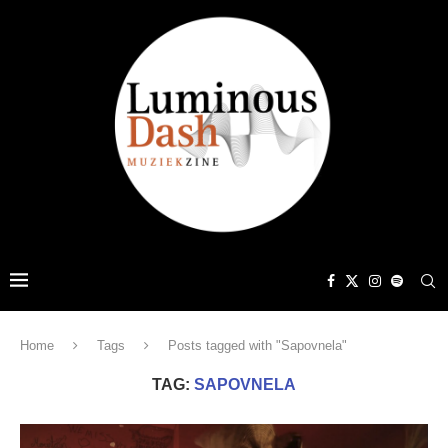
Home
Tags
Posts tagged with "Sapovnela"
TAG:
SAPOVNELA