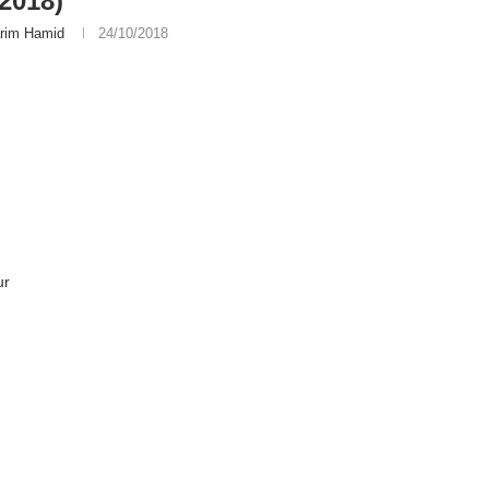
/2018)
rim Hamid
24/10/2018
ur