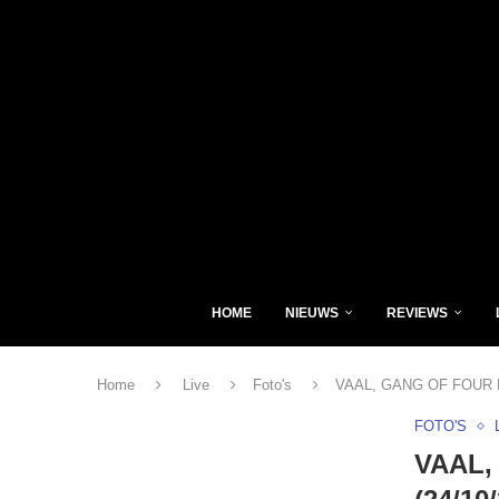
HOME
NIEUWS
REVIEWS
Home
Live
Foto's
VAAL, GANG OF FOUR Kor
FOTO'S
VAAL,