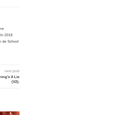
ere
 In 2018
n de School
next post
ing’s A Lie
(V2).