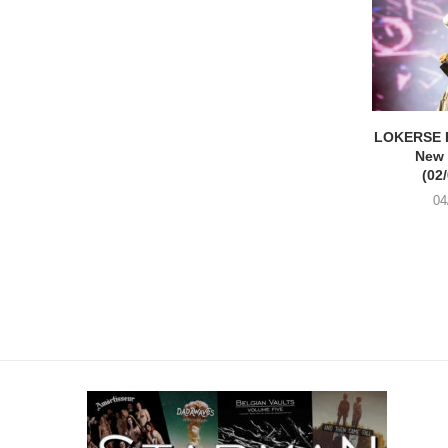
LOKERSE 
New
(02
04