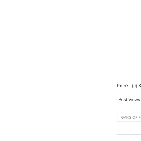
Foto’s: (c)
Post Views
GANG OF 