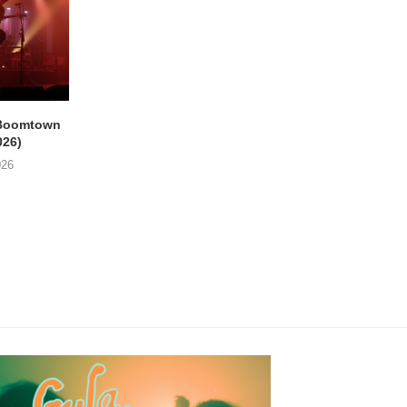
Boomtown
THE PHILIPS & GUY
EMPTY HEAD Gent, 
026)
SWINNEN Parkpop,
Star (21/07/2026
Mechelen, Kruidtuin...
026
24/07/2026
24/07/2026