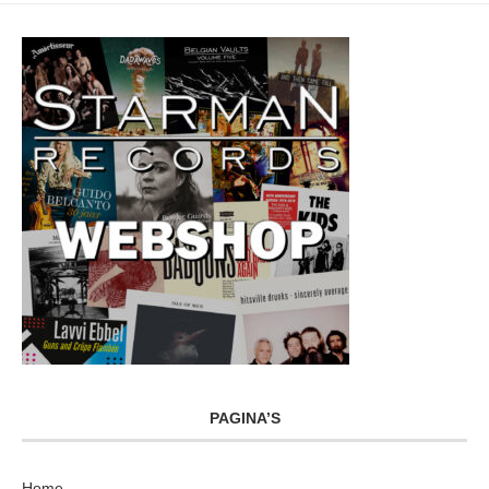
PAGINA’S
Home