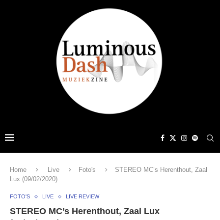
Home
Live
Foto's
STEREO MC’s Herenthout, Zaal
Lux (09/02/2020)
FOTO'S
LIVE
LIVE REVIEW
STEREO MC’s Herenthout, Zaal Lux