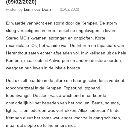
(09/02/2020)
written by
Luminous Dash
11/02/2020
Er waarde vannacht een storm door de Kempen. De storm
sloeg vernietigend in en liet enkel de ongelovigen in leven.
Stereo MC’s kwamen, sprongen en ontploften. Korte
recapitulatie. Ok, het waaide wat. De frituren en tapasbars van
Herenthout zaten echter afgeladen vol. Inwijkelingen uit de hele
Kempen, maar ook uit Antwerpen en andere duistere oorden,
waagden hun leven in de lokale horeca.
De Lux zelf baadde in de allure die haar geschiedenis verdient:
topconcertzaal in de Kempen. Topsound, topband,
topontvangst. De sfeer was afwachtend maar keerde
onmiddellijk bij het betreden van het podium. Beats, sounds,
lights, … en iedereen was vertrokken. Allez, iedereen? In de
Kempen duurt het soms wat langer voor ze in gang schieten,
maar dat stopte de fuifnummers niet.