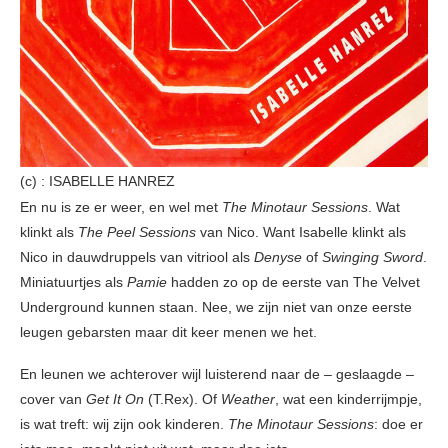
(c) : ISABELLE HANREZ
En nu is ze er weer, en wel met
The Minotaur Sessions
. Wat
klinkt als
The Peel Sessions
van Nico. Want Isabelle klinkt als
Nico in dauwdruppels van vitriool als
Denyse
of
Swinging Sword
.
Miniatuurtjes als
Pamie
hadden zo op de eerste van The Velvet
Underground kunnen staan. Nee, we zijn niet van onze eerste
leugen gebarsten maar dit keer menen we het.
En leunen we achterover wijl luisterend naar de – geslaagde –
cover van
Get It On
(T.Rex). Of
Weather
, wat een kinderrijmpje,
is wat treft: wij zijn ook kinderen.
The Minotaur Sessions
: doe er