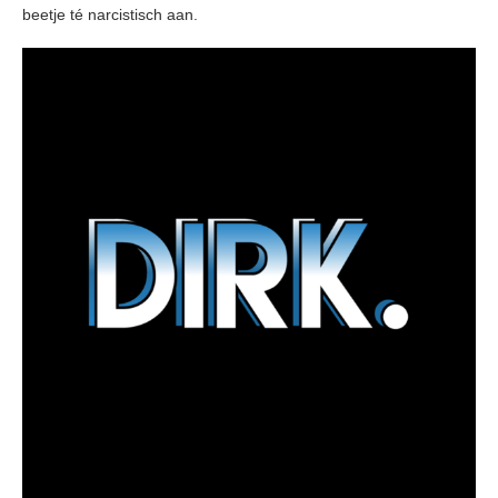
beetje té narcistisch aan.