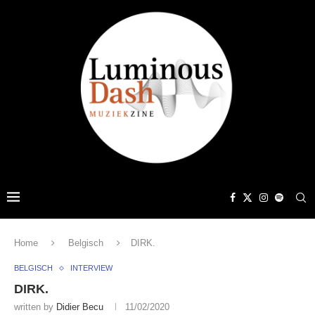
Home
Belgisch
DIRK.
BELGISCH
INTERVIEW
DIRK.
written by
Didier Becu
11/02/2020