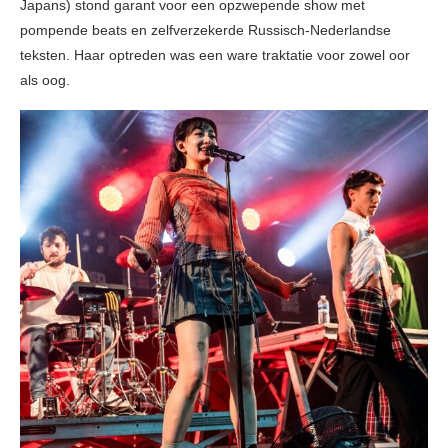
Japans) stond garant voor een opzwepende show met
pompende beats en zelfverzekerde Russisch-Nederlandse
teksten. Haar optreden was een ware traktatie voor zowel oor
als oog.