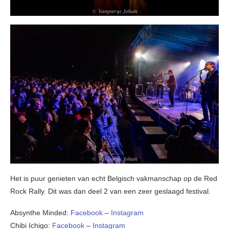
Het is puur genieten van echt Belgisch vakmanschap op de Red
Rock Rally. Dit was dan deel 2 van een zeer geslaagd festival.
Absynthe Minded:
Facebook
–
Instagram
Chibi Ichigo:
Facebook
–
Instagram