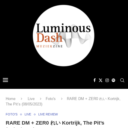
Home
Live
Foto's
RARE DM + ZER0 れい Kortrijk,
The Pit’s (08/05/2023)
FOTO'S
LIVE
LIVE REVIEW
RARE DM + ZER0 れい Kortrijk, The Pit’s