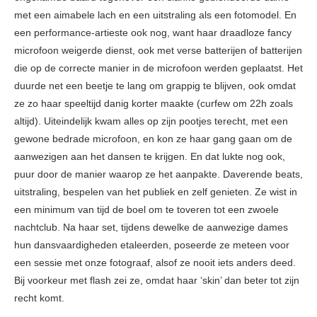
met een aimabele lach en een uitstraling als een fotomodel. En
een performance-artieste ook nog, want haar draadloze fancy
microfoon weigerde dienst, ook met verse batterijen of batterijen
die op de correcte manier in de microfoon werden geplaatst. Het
duurde net een beetje te lang om grappig te blijven, ook omdat
ze zo haar speeltijd danig korter maakte (curfew om 22h zoals
altijd). Uiteindelijk kwam alles op zijn pootjes terecht, met een
gewone bedrade microfoon, en kon ze haar gang gaan om de
aanwezigen aan het dansen te krijgen. En dat lukte nog ook,
puur door de manier waarop ze het aanpakte. Daverende beats,
uitstraling, bespelen van het publiek en zelf genieten. Ze wist in
een minimum van tijd de boel om te toveren tot een zwoele
nachtclub. Na haar set, tijdens dewelke de aanwezige dames
hun dansvaardigheden etaleerden, poseerde ze meteen voor
een sessie met onze fotograaf, alsof ze nooit iets anders deed.
Bij voorkeur met flash zei ze, omdat haar ‘skin’ dan beter tot zijn
recht komt.