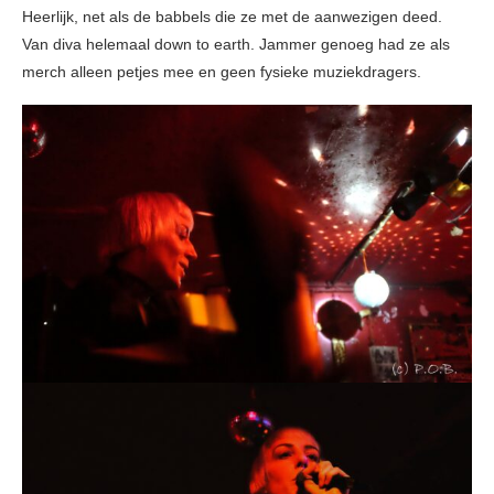
Heerlijk, net als de babbels die ze met de aanwezigen deed.
Van diva helemaal down to earth. Jammer genoeg had ze als
merch alleen petjes mee en geen fysieke muziekdragers.