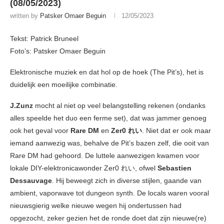
(08/05/2023)
written by
Patsker Omaer Beguin
12/05/2023
Tekst: Patrick Bruneel
Foto’s: Patsker Omaer Beguin
Elektronische muziek en dat hol op de hoek (The Pit’s), het is
duidelijk een moeilijke combinatie.
J.Zunz
mocht al niet op veel belangstelling rekenen (ondanks
alles speelde het duo een ferme set), dat was jammer genoeg
ook het geval voor
Rare DM
en
Zer0 れい
. Niet dat er ook maar
iemand aanwezig was, behalve de Pit’s bazen zelf, die ooit van
Rare DM had gehoord. De luttele aanwezigen kwamen voor
lokale DIY-elektronicawonder Zer0 れい, ofwel
Sebastien
Dessauvage
. Hij beweegt zich in diverse stijlen, gaande van
ambient, vaporwave tot dungeon synth. De locals waren vooral
nieuwsgierig welke nieuwe wegen hij ondertussen had
opgezocht, zeker gezien het de ronde doet dat zijn nieuwe(re)