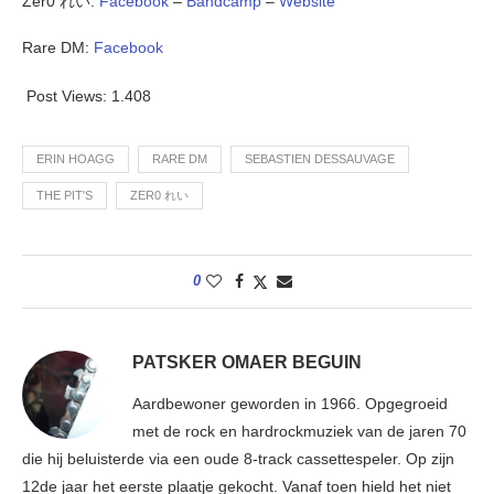
Zer0 れい:
Facebook
–
Bandcamp
–
Website
Rare DM:
Facebook
Post Views:
1.408
ERIN HOAGG
RARE DM
SEBASTIEN DESSAUVAGE
THE PIT'S
ZER0 れい
0
PATSKER OMAER BEGUIN
Aardbewoner geworden in 1966. Opgegroeid
met de rock en hardrockmuziek van de jaren 70
die hij beluisterde via een oude 8-track cassettespeler. Op zijn
12de jaar het eerste plaatje gekocht. Vanaf toen hield het niet