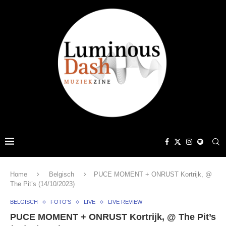
Home
Belgisch
PUCE MOMENT + ONRUST Kortrijk, @
The Pit’s (14/10/2023)
BELGISCH
FOTO'S
LIVE
LIVE REVIEW
PUCE MOMENT + ONRUST Kortrijk, @ The Pit’s