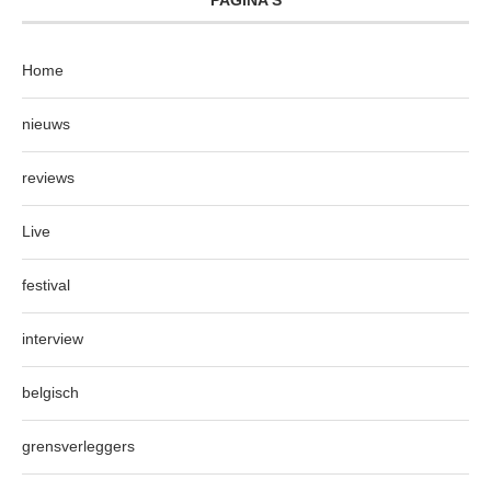
PAGINA’S
Home
nieuws
reviews
Live
festival
interview
belgisch
grensverleggers