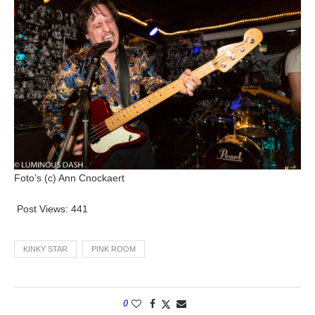
Foto’s (c) Ann Cnockaert
Post Views:
441
KINKY STAR
PINK ROOM
0