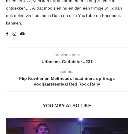
blues en jazz, veel kan mij bekoren en er is nog zo veel te
ontdekken…. Al dat moois en nu en dan een filmpje wil ik dan
ook delen via Luminous Dash en mijn YouTube en Facebook
kanalen.
previous post
Uitheems Geduister #231
next post
Flip Kowlier en Meltheads headliners op Brugs
voorjaarsfestival Red Rock Rally
YOU MAY ALSO LIKE