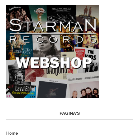
PAGINA’S
Home