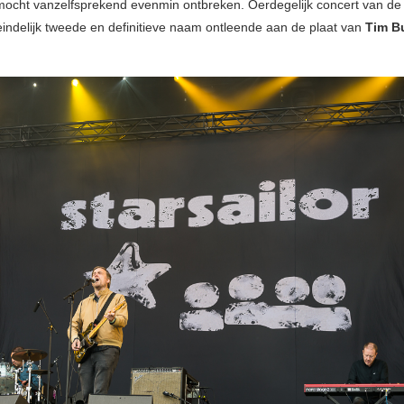
mocht vanzelfsprekend evenmin ontbreken. Oerdegelijk concert van de
teindelijk tweede en definitieve naam ontleende aan de plaat van
Tim B