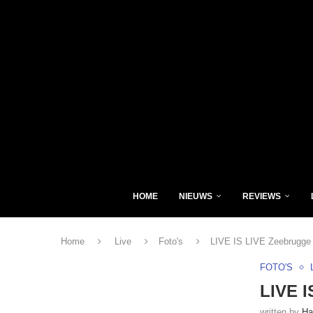
HOME
NIEUWS
REVIEWS
Home
Live
Foto's
LIVE IS LIVE Zeebrugge 
FOTO'S
LIVE I
written by
Ha