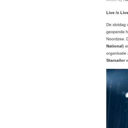
Live /s Liv
De slotdag v
geopende he
Noordzee. D
National
) e
organisatie
Starsailor
w