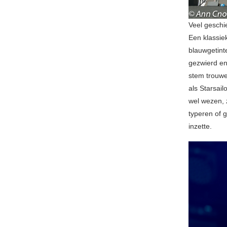
Veel geschi
Een klassie
blauwgetint
gezwierd en
stem trouwe
als Starsai
wel wezen, 
typeren of g
inzette.