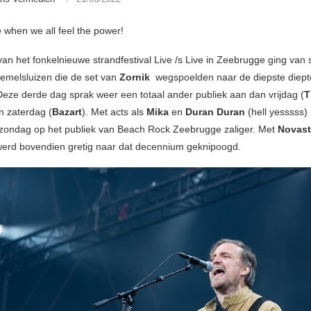
e
when we all feel the power!
an het fonkelnieuwe strandfestival Live /s Live in Zeebrugge ging van 
melsluizen die de set van
Zornik
wegspoelden naar de diepste diept
eze derde dag sprak weer een totaal ander publiek aan dan vrijdag (
T
n zaterdag (
Bazart
). Met acts als
Mika
en
Duran Duran
(hell yesssss)
 zondag op het publiek van Beach Rock Zeebrugge zaliger. Met
Novast
erd bovendien gretig naar dat decennium geknipoogd.