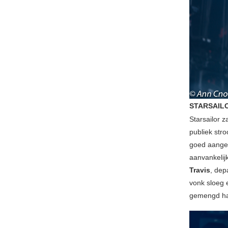
STARSAIL
Starsailor z
publiek str
goed aanges
aanvankelij
Travis
, de
vonk sloeg 
gemengd had