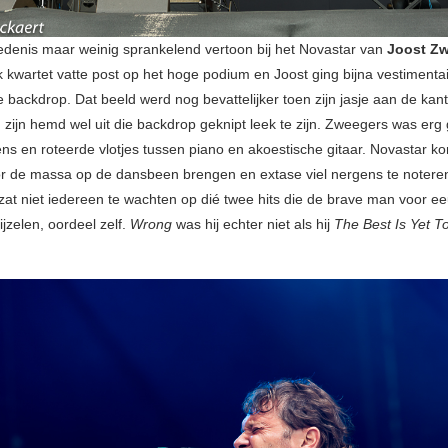
edenis maar weinig sprankelend vertoon bij het Novastar van
Joost Z
k kwartet vatte post op het hoge podium en Joost ging bijna vestimentai
e backdrop. Dat beeld werd nog bevattelijker toen zijn jasje aan de kan
 zijn hemd wel uit die backdrop geknipt leek te zijn. Zweegers was erg 
ns en roteerde vlotjes tussen piano en akoestische gitaar. Novastar k
lor de massa op de dansbeen brengen en extase viel nergens te notere
zat niet iedereen te wachten op dié twee hits die de brave man voor ee
ijzelen, oordeel zelf.
Wrong
was hij echter niet als hij
The Best Is Yet 