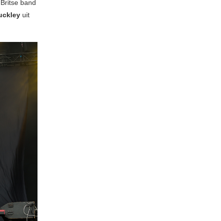
 Britse band
uckley
uit