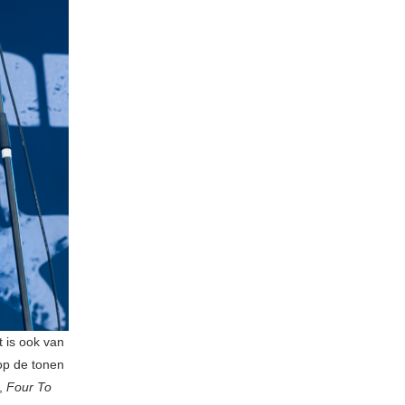
 is ook van
op de tonen
t,
Four To