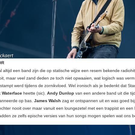
OR
al altijd een band zijn die op statische wijze een resem bekende radiohi
ooit, maar veel zand deden ze toch niet opwaaien, wat logisch was verm
tampt werd tijdens de zornikvloed. Wel ironisch als je bedenkt dat Star
k
Waterface
heette (sic).
Andy Dunlop
van een andere band uit die tij
panneerde op bas.
James Walsh
zag er ontspannen uit en was goed bi
echter nooit over maar vanuit een loungezetel met een trappist en een 
den ze zelfs epische versies van hun songs mogen spelen wat ons be