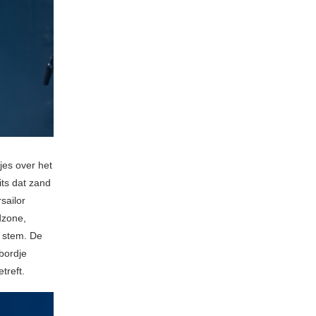
tjes over het
its dat zand
sailor
dzone,
j stem. De
bordje
treft.