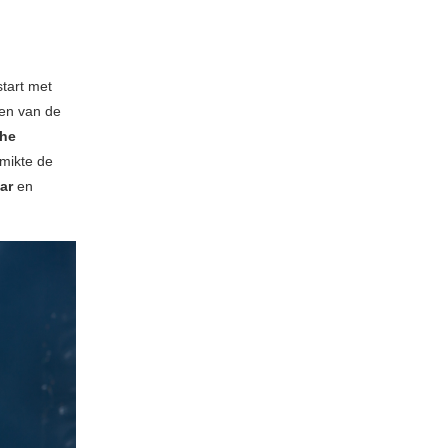
start met
en van de
he
 mikte de
ar
en