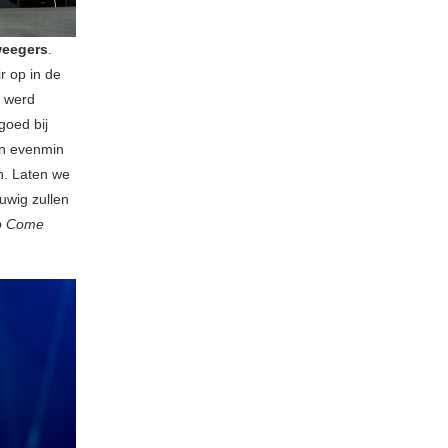
weegers
.
r op in de
t werd
goed bij
on evenmin
n. Laten we
uwig zullen
To Come