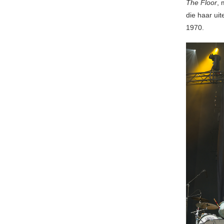
The Floor
, 
die haar ui
1970.