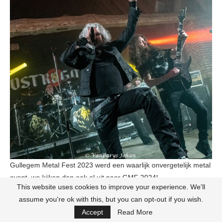
Gullegem Metal Fest 2023 werd een waarlijk onvergetelijk metal
event, we kijken dan ook al uit naar GMF 2024!
This website uses cookies to improve your experience. We'll
assume you're ok with this, but you can opt-out if you wish.
Post Views:
887
Accept
Read More