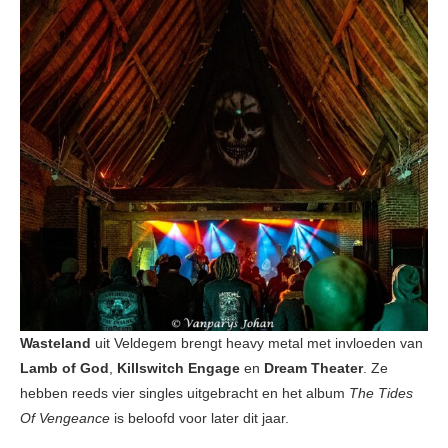
Wasteland
uit Veldegem brengt heavy metal met invloeden van
Lamb of God
,
Killswitch Engage
en
Dream Theater
. Ze
hebben reeds vier singles uitgebracht en het album
The Tides
Of Vengeance
is beloofd voor later dit jaar.