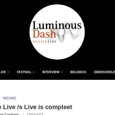
LIVE
FESTIVAL
INTERVIEW
BELGISCH
GRENSVERL
NIEUWS
e Live /s Live is compleet
örn Comhaire
19/04/2023