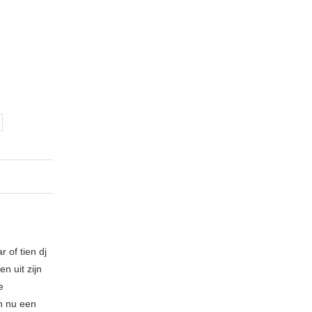
 of tien dj
n uit zijn
e
n nu een