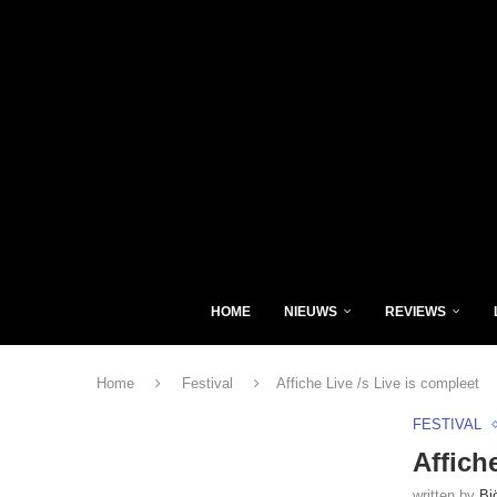
HOME
NIEUWS
REVIEWS
Home
Festival
Affiche Live /s Live is compleet
FESTIVAL
Affich
written by
Bj