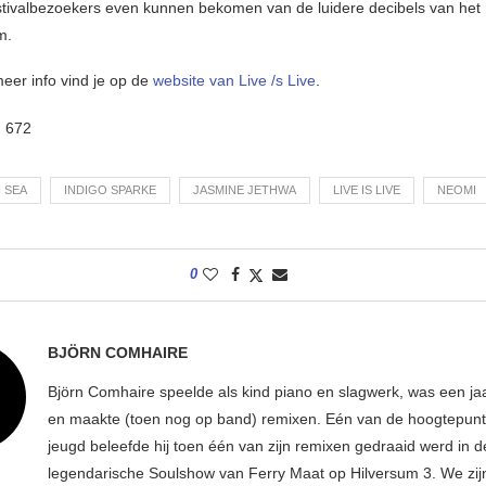
stivalbezoekers even kunnen bekomen van de luidere decibels van het
m.
meer info vind je op de
website van Live /s Live
.
:
672
 SEA
INDIGO SPARKE
JASMINE JETHWA
LIVE IS LIVE
NEOMI
0
BJÖRN COMHAIRE
Björn Comhaire speelde als kind piano en slagwerk, was een jaar
en maakte (toen nog op band) remixen. Eén van de hoogtepunte
jeugd beleefde hij toen één van zijn remixen gedraaid werd in d
legendarische Soulshow van Ferry Maat op Hilversum 3. We zij