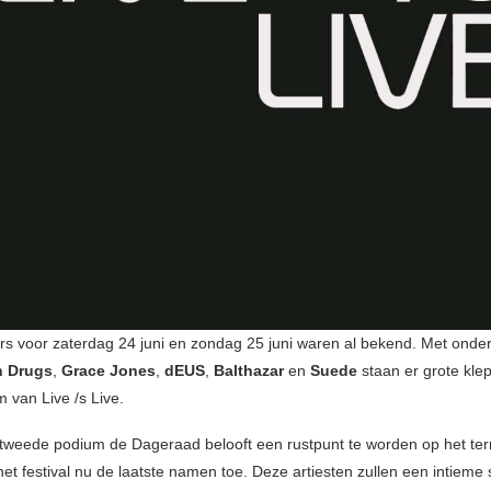
rs voor zaterdag 24 juni en zondag 25 juni waren al bekend. Met onde
n Drugs
,
Grace Jones
,
dEUS
,
Balthazar
en
Suede
staan er grote kle
 van Live /s Live.
tweede podium de Dageraad belooft een rustpunt te worden op het terr
et festival nu de laatste namen toe. Deze artiesten zullen een intieme 