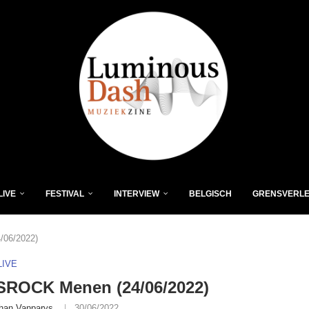
LIVE
FESTIVAL
INTERVIEW
BELGISCH
GRENSVERL
06/2022)
LIVE
ROCK Menen (24/06/2022)
han Vanparys
30/06/2022