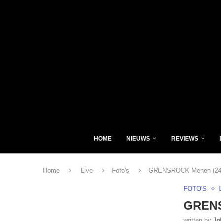
HOME
NIEUWS
REVIEWS
Home
Live
Foto's
GRENSROCK Menen (24/
FOTO'S
GRENS
written by
Jo