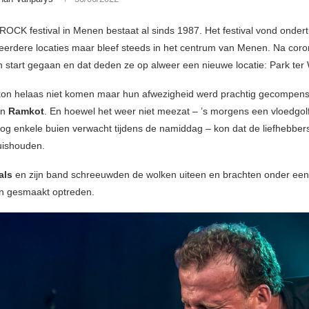
CK festival in Menen bestaat al sinds 1987. Het festival vond onder
eerdere locaties maar bleef steeds in het centrum van Menen. Na coron
 start gegaan en dat deden ze op alweer een nieuwe locatie: Park ter 
kon helaas niet komen maar hun afwezigheid werd prachtig gecompen
an
Ramkot
. En hoewel het weer niet meezat – ’s morgens een vloedgol
g enkele buien verwacht tijdens de namiddag – kon dat de liefhebber
huishouden.
als
en zijn band schreeuwden de wolken uiteen en brachten onder een
n gesmaakt optreden.