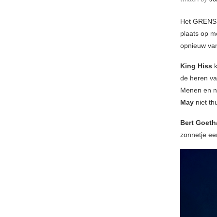
Het GRENSRO
plaats op m
opnieuw van
King Hiss
de heren v
Menen en no
May
niet t
Bert Goeth
zonnetje ee