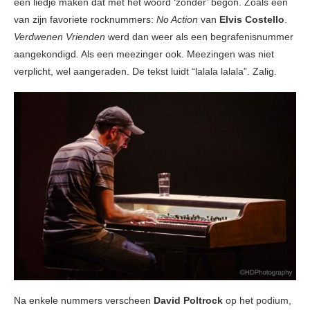
een liedje maken dat met het woord ‘zonder’ begon. Zoals één
van zijn favoriete rocknummers:
No Action
van
Elvis Costello
.
Verdwenen Vrienden
werd dan weer als een begrafenisnummer
aangekondigd. Als een meezinger ook. Meezingen was niet
verplicht, wel aangeraden. De tekst luidt “lalala lalala”. Zalig.
Na enkele nummers verscheen
David Poltrock
op het podium,