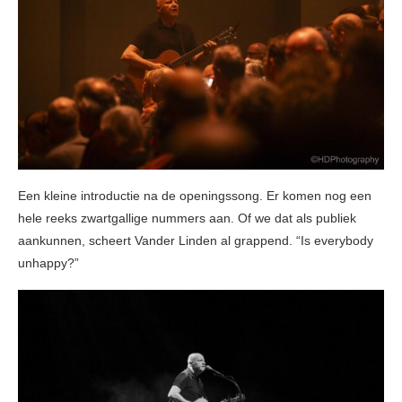
Een kleine introductie na de openingssong. Er komen nog een
hele reeks zwartgallige nummers aan. Of we dat als publiek
aankunnen, scheert Vander Linden al grappend. “Is everybody
unhappy?”