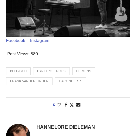
Facebook
–
Instagram
Post Views:
880
BELGISCH
DAVID POLTROCK
DE MENS
FRANK VANDER LINDEN
HACONCERTS
0
HANNELORE DIELEMAN