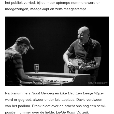
het publiek verried, bij de meer uptempo nummers werd er
meegezongen, meegeklapt en zelfs meegestampt.
Na bisnummers
Nooit Genoeg
en
Elke Dag Een Beetje Wijzer
werd er gegroet, alweer onder luid applaus. David verdween
van het podium. Frank bleef over en bracht ons nog een semi-
positief nummer over de liefde:
Liefde Komt Vanzelf
.