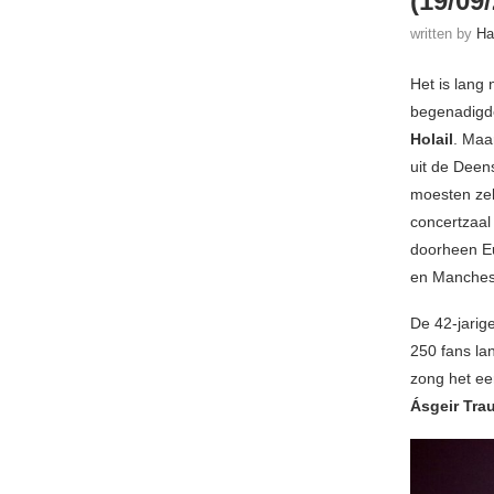
(19/09
written by
Ha
Het is lang
begenadigde
Holail
. Maa
uit de Deen
moesten zel
concertzaal 
doorheen Eu
en Manches
De 42-jarig
250 fans la
zong het ee
Ásgeir Tra