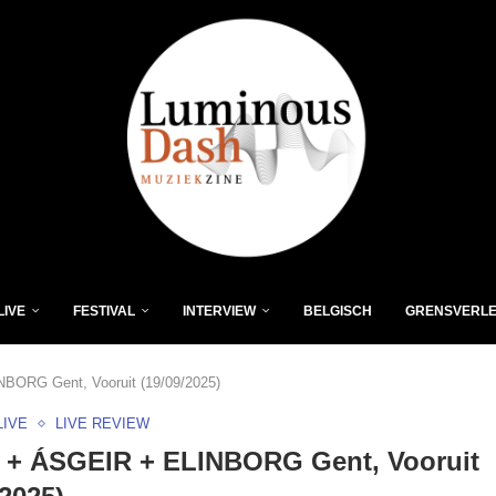
LIVE
FESTIVAL
INTERVIEW
BELGISCH
GRENSVERL
ORG Gent, Vooruit (19/09/2025)
LIVE
LIVE REVIEW
 + ÁSGEIR + ELINBORG Gent, Vooruit