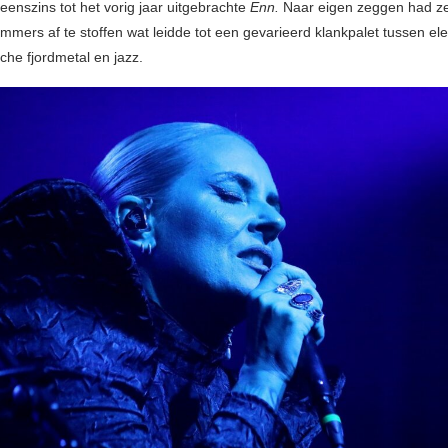
eenszins tot het vorig jaar uitgebrachte
Enn.
Naar eigen zeggen had ze 
mers af te stoffen wat leidde tot een gevarieerd klankpalet tussen elek
che fjordmetal en jazz.