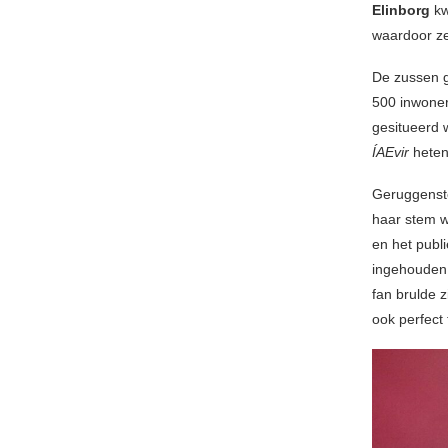
Elinborg
kw
waardoor ze
De zussen g
500 inwoners
gesitueerd 
ÍAEvir
heten
Geruggenste
haar stem wa
en het publ
ingehouden 
fan brulde 
ook perfect 