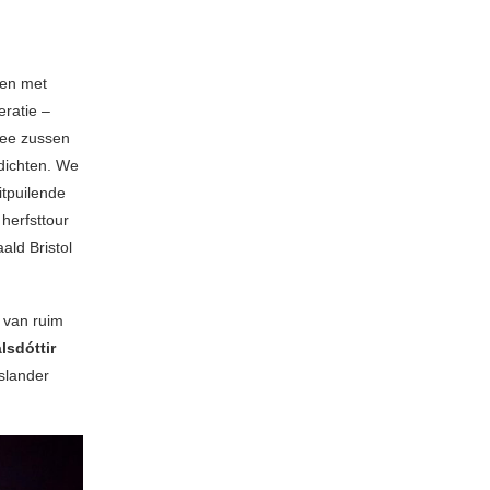
ten met
ratie –
twee zussen
dichten. We
itpuilende
herfsttour
ld Bristol
 van ruim
lsdóttir
slander