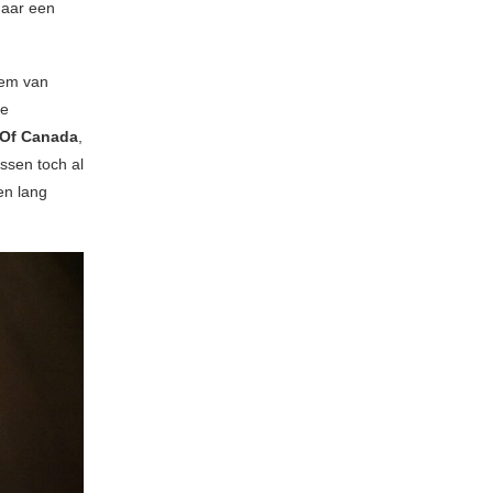
maar een
hem van
de
 Of Canada
,
ussen toch al
en lang