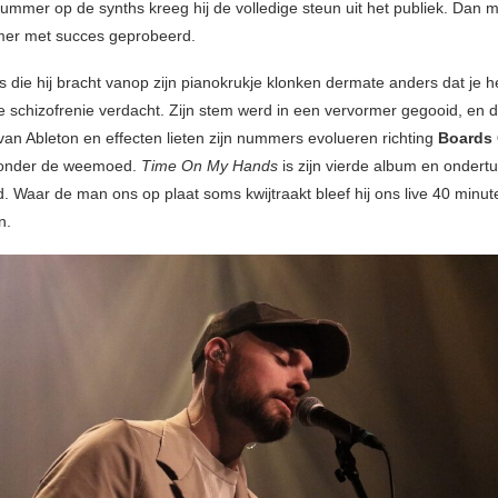
nummer op de synths kreeg hij de volledige steun uit het publiek. Dan 
er met succes geprobeerd.
die hij bracht vanop zijn pianokrukje klonken dermate anders dat je 
 schizofrenie verdacht. Zijn stem werd in een vervormer gegooid, en 
van Ableton en effecten lieten zijn nummers evolueren richting
Boards
onder de weemoed.
Time On My Hands
is zijn vierde album en ondert
d. Waar de man ons op plaat soms kwijtraakt bleef hij ons live 40 minut
n.