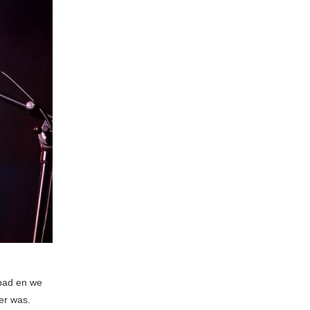
bad en we
er was.