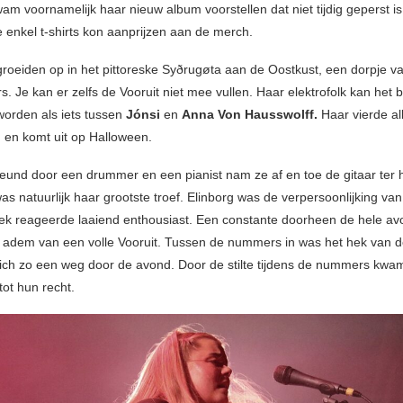
am voornamelijk haar nieuw album voorstellen dat niet tijdig geperst is
 enkel t-shirts kon aanprijzen aan de merch.
roeiden op in het pittoreske Syðrugøta aan de Oostkust, een dorpje v
. Je kan er zelfs de Vooruit niet mee vullen. Haar elektrofolk kan het 
worden als iets tussen
Jónsi
en
Anna Von Hausswolff.
Haar vierde a
 en komt uit op Halloween.
und door een drummer en een pianist nam ze af en toe de gitaar ter
s natuurlijk haar grootste troef. Elinborg was de verpersoonlijking va
iek reageerde laaiend enthousiast. Een constante doorheen de hele a
adem van een volle Vooruit. Tussen de nummers in was het hek van de
zich zo een weg door de avond. Door de stilte tijdens de nummers kwa
tot hun recht.