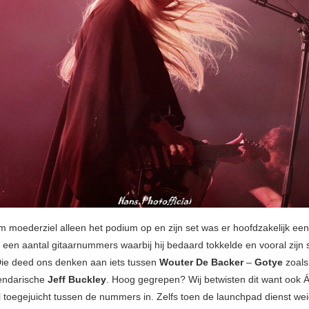
 moederziel alleen het podium op en zijn set was er hoofdzakelijk eent
 een aantal gitaarnummers waarbij hij bedaard tokkelde en vooral zijn s
 Die deed ons denken aan iets tussen
Wouter De Backer
–
Gotye
zoals
endarische
Jeff Buckley
. Hoog gegrepen? Wij betwisten dit want ook 
el toegejuicht tussen de nummers in. Zelfs toen de launchpad dienst wei