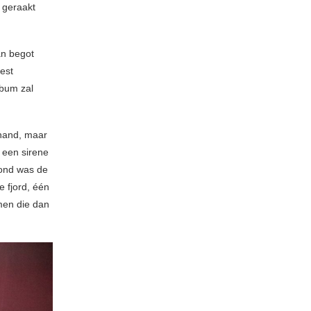
 geraakt
an begot
best
lbum zal
 hand, maar
n een sirene
vond was de
 fjord, één
men die dan