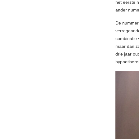
het eerste 
ander numm
De nummers 
verregaande
combinatie 
maar dan z
drie jaar ou
hypnotisere