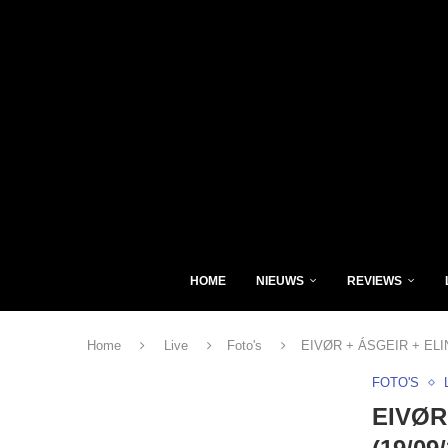
HOME
NIEUWS
REVIEWS
Home
Live
Foto's
EIVØR + ÁSGEIR + ELINB
FOTO'S
EIVØR