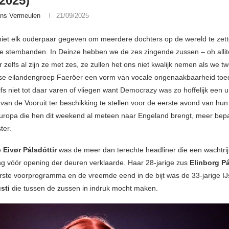
/2025)
ns Vermeulen
21/09/2025
 niet elk ouderpaar gegeven om meerdere dochters op de wereld te zet
 stembanden. In Deinze hebben we de zes zingende zussen – oh allite
r zelfs al zijn ze met zes, ze zullen het ons niet kwalijk nemen als we 
se eilandengroep Faeröer een vorm van vocale ongenaakbaarheid toe
fs niet tot daar varen of vliegen want Democrazy was zo hoffelijk een u
van de Vooruit ter beschikking te stellen voor de eerste avond van hun 
ropa die hen dit weekend al meteen naar Engeland brengt, meer bepaa
ter.
e
Eivør Pálsdóttir
was de meer dan terechte headliner die een wachtrij
ng vóór opening der deuren verklaarde. Haar 28-jarige zus
Elinborg Pá
rste voorprogramma en de vreemde eend in de bijt was de 33-jarige IJ
usti
die tussen de zussen in indruk mocht maken.