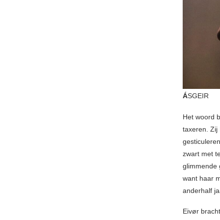
Á
SGEIR
Het woord b
taxeren. Zi
gesticulere
zwart met t
glimmende g
want haar me
anderhalf j
Eivør bracht