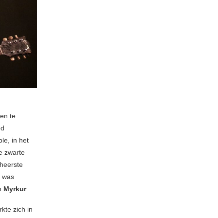
en te
ed
le, in het
e zwarte
eheerste
t was
an
Myrkur
.
kte zich in