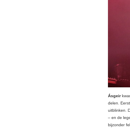
Ásgeir
kwam
delen. Eerst
uitblinken.
– en de leg
bijzonder f