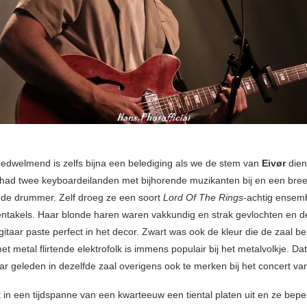
edwelmend is zelfs bijna een belediging als we de stem van
Eivør
dien
j had twee keyboardeilanden met bijhorende muzikanten bij en een bre
nde drummer. Zelf droeg ze een soort
Lord Of The Rings
-achtig ensemb
entakels. Haar blonde haren waren vakkundig en strak gevlochten en d
itaar paste perfect in het decor. Zwart was ook de kleur die de zaal b
t metal flirtende elektrofolk is immens populair bij het metalvolkje. Da
aar geleden in dezelfde zaal overigens ook te merken bij het concert v
 in een tijdspanne van een kwarteeuw een tiental platen uit en ze beper