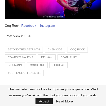
Coq Rock:
Facebook
–
Instagram
Post Views:
1.313
BEYOND THE LABYRINTH
CHEMICIDE
COQ ROCK
COWBOYS & ALIENS
DE HAAN
DEATH FURY
INHUMANN
MORDKAUL
SHUULAK
YOUR FACE OFFENDS ME
This website uses cookies to improve your experience. We'll
0
assume you're ok with this, but you can opt-out if you wish.
Accept
Read More